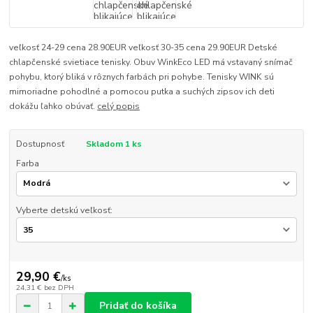
veľkosť 24-29 cena 28.90EUR veľkosť 30-35 cena 29.90EUR Detské
chlapčenské svietiace tenisky. Obuv WinkEco LED má vstavaný snímač
pohybu, ktorý bliká v rôznych farbách pri pohybe. Tenisky WINK sú
mimoriadne pohodlné a pomocou putka a suchých zipsov ich deti
dokážu ľahko obúvať.
celý popis
Dostupnosť
Skladom 1 ks
Farba
Vyberte detskú veľkosť:
29,90 €
/
ks
24,31 €
bez DPH
Pridať do košíka