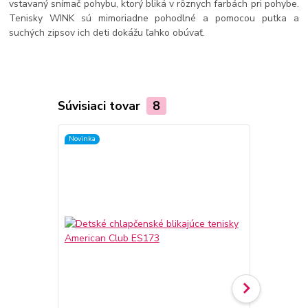
vstavaný snímač pohybu, ktorý bliká v rôznych farbách pri pohybe.
Tenisky WINK sú mimoriadne pohodlné a pomocou putka a
suchých zipsov ich deti dokážu ľahko obúvať.
Súvisiaci tovar
8
Novinka
Novinka