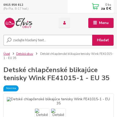
0
ks
0915 956 612
za
0 €
(Po-Pia, 8-17 hod.)
Menu
Hľadať
Úvod
Detská obuv
Detské chlapčenské blikajúce tenisky Wink FE41015-
1 - EU 35
Detské chlapčenské blikajúce
tenisky Wink FE41015-1 - EU 35
Novinka