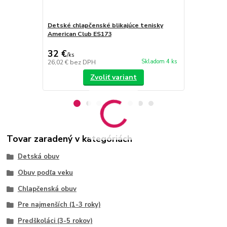
Detské chlapčenské blikajúce tenisky
Detské chla
American Club ES173
American Cl
32 €
32 €
/
ks
/
ks
Skladom 4 ks
26,02 €
bez DPH
26,02 €
bez 
Zvoliť variant
Tovar zaradený v kategóriách
Detská obuv
Obuv podľa veku
Chlapčenská obuv
Pre najmenších (1-3 roky)
Predškoláci (3-5 rokov)