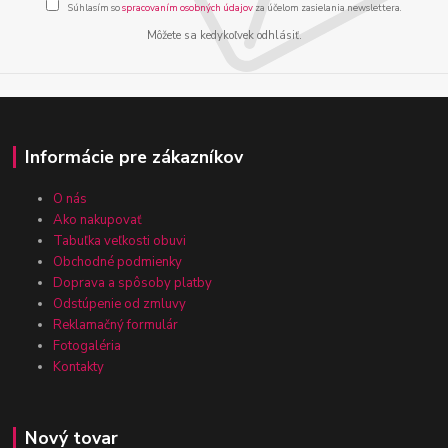
Súhlasím so
spracovaním osobných údajov
za účelom zasielania newslettera.
Môžete sa kedykoľvek odhlásiť.
Informácie pre zákazníkov
O nás
Ako nakupovať
Tabuľka veľkosti obuvi
Obchodné podmienky
Doprava a spôsoby platby
Odstúpenie od zmluvy
Reklamačný formulár
Fotogaléria
Kontakty
Nový tovar