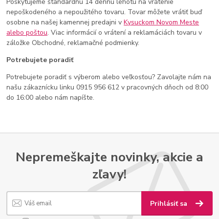
Poskytujeme štandardnú 14 dennú lehotu na vrátenie
nepoškodeného a nepoužitého tovaru. Tovar môžete vrátiť buď
osobne na našej kamennej predajni v
Kysuckom Novom Meste
alebo poštou
. Viac informácií o vrátení a reklamáciách tovaru v
záložke Obchodné, reklamačné podmienky.
Potrebujete poradiť
Potrebujete poradiť s výberom alebo veľkosťou? Zavolajte nám na
našu zákaznícku linku 0915 956 612 v pracovných dňoch od 8:00
do 16:00 alebo nám napíšte.
Nepremeškajte novinky, akcie a
zľavy!
Prihlásiť sa