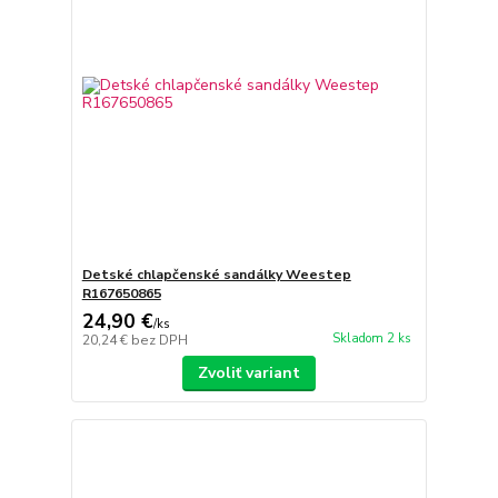
Detské chlapčenské sandálky Weestep
R167650865
24,90 €
/
ks
Skladom 2 ks
20,24 €
bez DPH
Zvoliť variant