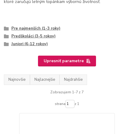
ktoré zaručujú letným topánkam výbornú životnosť.
Pre najmenších (1-3 roky)
Predškoláci (3-5 rokov)
Juniori (6-12 rokov)
Upresniť parametre
Najnovšie
Najlacnejšie
Najdrahšie
Zobrazujem 1-7 z 7
strana
z 1