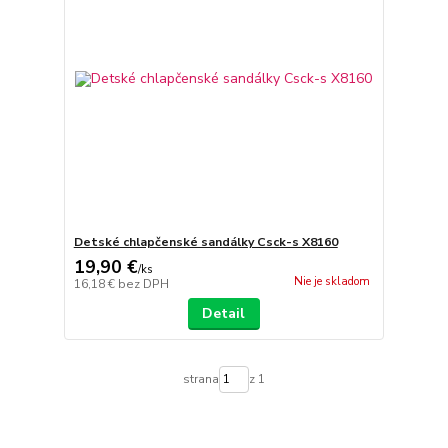
Detské chlapčenské sandálky Csck-s X8160
19,90 €
/
ks
Nie je skladom
16,18 €
bez DPH
Detail
strana
z 1