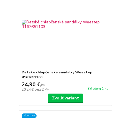
Detské chlapčenské sandálky Weestep
R167651103
24,90 €
/
ks
Skladom 1 ks
20,24 €
bez DPH
Zvoliť variant
Novinka