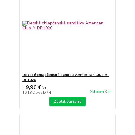
Detské chlapčenské sandálky American Club A-
DR1020
19,90 €
/
ks
Skladom 3 ks
16,18 €
bez DPH
Zvoliť variant