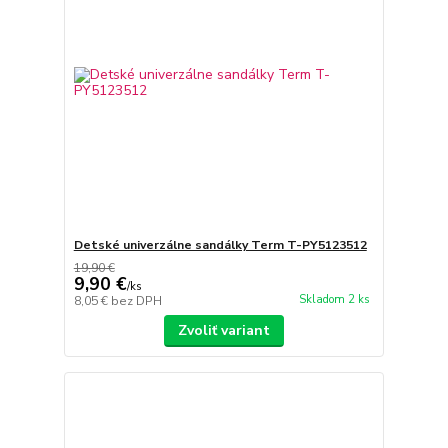
Detské univerzálne sandálky Term T-PY5123512
19,90 €
9,90 €
/
ks
Skladom 2 ks
8,05 €
bez DPH
Zvoliť variant