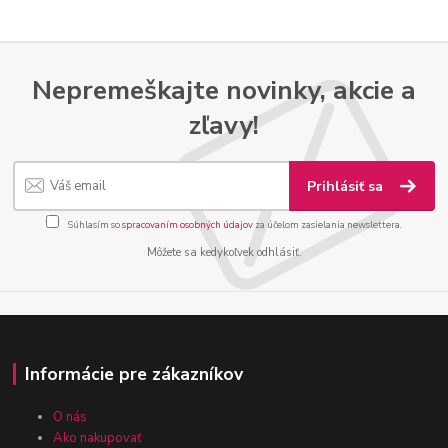
Nepremeškajte novinky, akcie a
zľavy!
Prihlásiť sa
Súhlasím so
spracovaním osobných údajov
za účelom zasielania newslettera.
Môžete sa kedykoľvek odhlásiť.
Informácie pre zákazníkov
O nás
Ako nakupovať