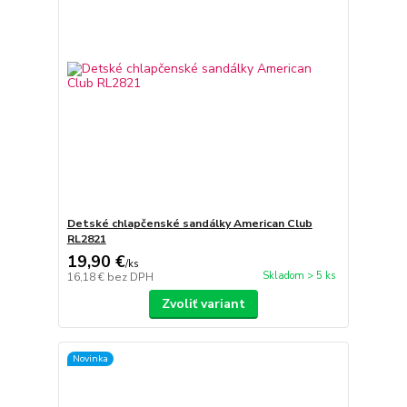
Detské chlapčenské sandálky American Club
RL2821
19,90 €
/
ks
Skladom > 5 ks
16,18 €
bez DPH
Zvoliť variant
Novinka