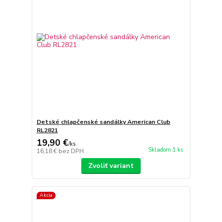
Detské chlapčenské sandálky American Club
RL2821
19,90 €
/
ks
Skladom 1 ks
16,18 €
bez DPH
Zvoliť variant
Akcia