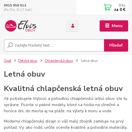
0
ks
0915 956 612
za
0 €
(Po-Pia, 8-17 hod.)
Menu
Hľadať
Úvod
Detská obuv
Chlapčenská obuv
Letná obuv
Letná obuv
Kvalitná chlapčenská letná obuv
Ak potrebujete štýlovú a pohodlnú chlapčenskú letnú obuv, ste tu
správne. Pozrite si pekné modely, ktoré sa hodia na slnečné a
horúce dni, do mesta aj na pláže, na výlety k moru a vode.
Moderný chlapčenský dizajn si váš malý zbojník zamiluje na prvý
pohľad. Vy, ako rodič, určite oceníte kvalitné a pohodlné materiály,