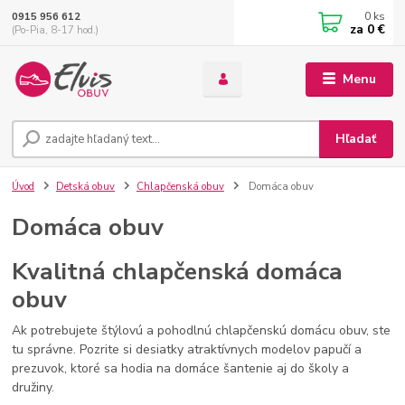
0
ks
0915 956 612
za
0 €
(Po-Pia, 8-17 hod.)
Menu
Hľadať
Úvod
Detská obuv
Chlapčenská obuv
Domáca obuv
Domáca obuv
Kvalitná chlapčenská domáca
obuv
Ak potrebujete štýlovú a pohodlnú chlapčenskú domácu obuv, ste
tu správne. Pozrite si desiatky atraktívnych modelov papučí a
prezuvok, ktoré sa hodia na domáce šantenie aj do školy a
družiny.