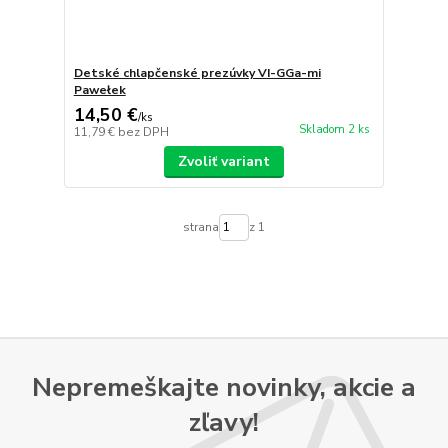
Detské chlapčenské prezúvky VI-GGa-mi
Pawełek
14,50 €
/
ks
Skladom 2 ks
11,79 €
bez DPH
Zvoliť variant
strana
z 1
Nepremeškajte novinky, akcie a
zľavy!