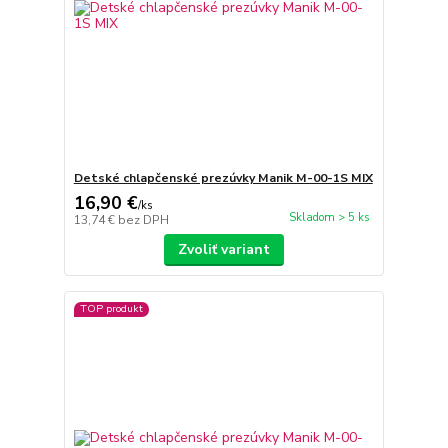
Detské chlapčenské prezúvky Manik M-00-1S MIX
16,90 €
/
ks
Skladom > 5 ks
13,74 €
bez DPH
Zvoliť variant
TOP produkt