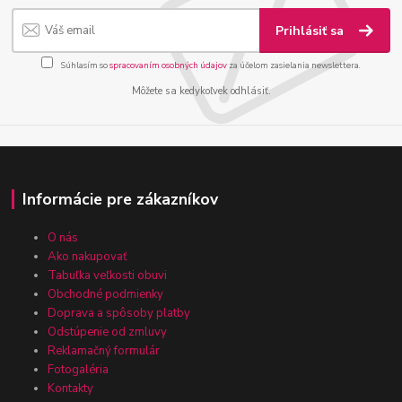
Prihlásiť sa
Súhlasím so
spracovaním osobných údajov
za účelom zasielania newslettera.
Môžete sa kedykoľvek odhlásiť.
Informácie pre zákazníkov
O nás
Ako nakupovať
Tabuľka veľkosti obuvi
Obchodné podmienky
Doprava a spôsoby platby
Odstúpenie od zmluvy
Reklamačný formulár
Fotogaléria
Kontakty