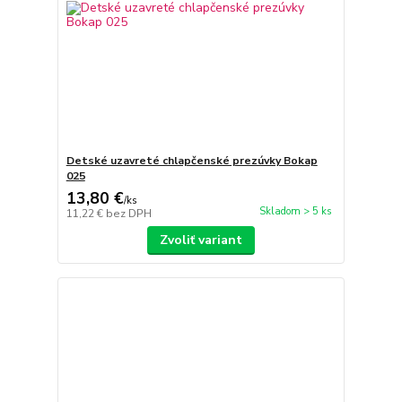
Detské uzavreté chlapčenské prezúvky Bokap
025
13,80 €
/
ks
Skladom > 5 ks
11,22 €
bez DPH
Zvoliť variant