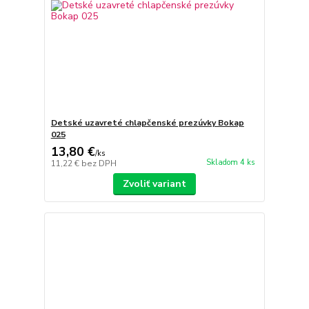
Detské uzavreté chlapčenské prezúvky Bokap
025
13,80 €
/
ks
Skladom 4 ks
11,22 €
bez DPH
Zvoliť variant