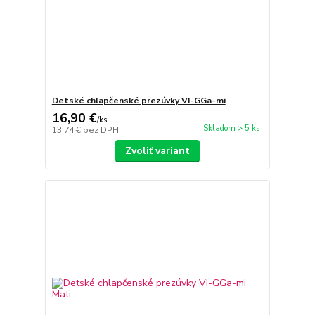
Detské chlapčenské prezúvky VI-GGa-mi
16,90 €
/
ks
Skladom > 5 ks
13,74 €
bez DPH
Zvoliť variant