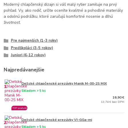
Moderný chlapčenský dizajn si váš malý rytier zamiluje na prvý
pohľad. Vy, ako rodič, určite oceníte kvalitné a pohodlné materiály
a odolnú podrážku, ktoré zaručujú komfortné nosenie a dlhú
životnosť.
Pre najmenších (1-3 roky)
Predškoláci (3-5 rokov)
Juniori (6-12 rokov)
Najpredávanejšie
Detské chlapčenské prezúvky Manik M-00-2S MIX
1.
Skladom > 5 ks
16,90 €
13,74 € bez DPH
TOP produkt
Detské chlapčenské prezúvky VI-GGa-mi
2.
Skladom > 5 ks