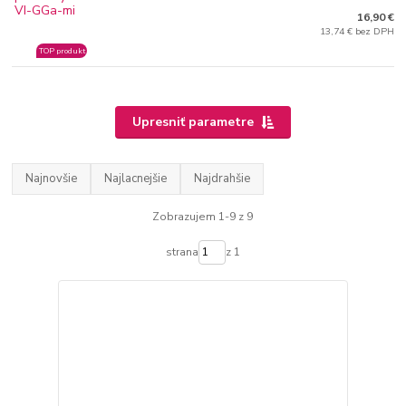
16,90 €
13,74 € bez DPH
TOP produkt
Upresniť parametre
Najnovšie
Najlacnejšie
Najdrahšie
Zobrazujem 1-9 z 9
strana
z 1