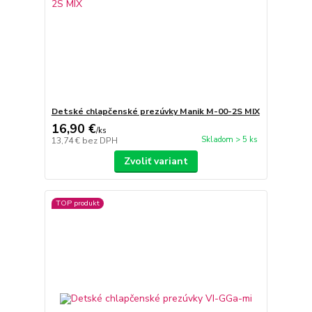
Detské chlapčenské prezúvky Manik M-00-2S MIX
16,90 €
/
ks
Skladom > 5 ks
13,74 €
bez DPH
Zvoliť variant
TOP produkt