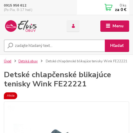
0
ks
0915 956 612
za
0 €
(Po-Pia, 8-17 hod.)
Menu
Hľadať
Úvod
Detská obuv
Detské chlapčenské blikajúce tenisky Wink FE22221
Detské chlapčenské blikajúce
tenisky Wink FE22221
Akcia