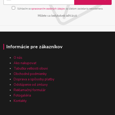
Súhlasím so
spracovaním osobných údajov
za účelom zasielania newslettera.
Môžete sa kedykoľvek odhlásiť.
Informácie pre zákazníkov
O nás
Ako nakupovať
Tabuľka veľkosti obuvi
Obchodné podmienky
Doprava a spôsoby platby
Odstúpenie od zmluvy
Reklamačný formulár
Fotogaléria
Kontakty