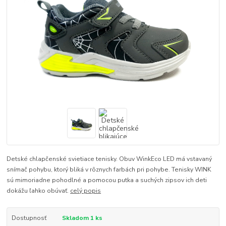
Detské chlapčenské svietiace tenisky. Obuv WinkEco LED má vstavaný
snímač pohybu, ktorý bliká v rôznych farbách pri pohybe. Tenisky WINK
sú mimoriadne pohodlné a pomocou putka a suchých zipsov ich deti
dokážu ľahko obúvať.
celý popis
Dostupnosť
Skladom 1 ks