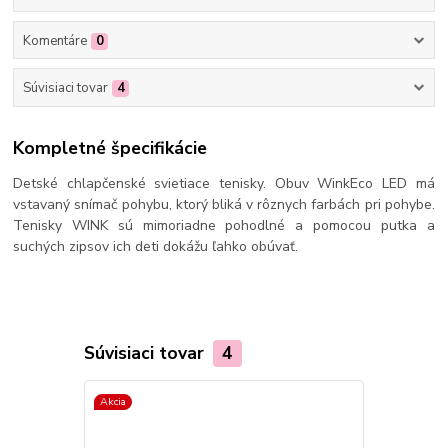
Komentáre
0
Súvisiaci tovar
4
Kompletné špecifikácie
Detské chlapčenské svietiace tenisky. Obuv WinkEco LED má
vstavaný snímač pohybu, ktorý bliká v rôznych farbách pri pohybe.
Tenisky WINK sú mimoriadne pohodlné a pomocou putka a
suchých zipsov ich deti dokážu ľahko obúvať.
Súvisiaci tovar
4
Akcia
TOP produkt