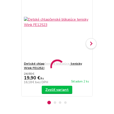
Detské chlapčenské blikajúce tenisky
Detské chla
Wink FE12523
American Cl
24,90 €
19,90 €
24,90 €
/
ks
/
k
Skladom 2 ks
16,18 €
bez DPH
20,24 €
bez 
Zvoliť variant