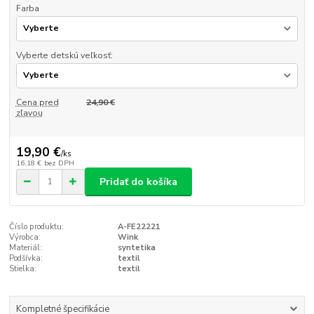
Farba
Vyberte detskú veľkosť:
Cena pred
24,90 €
zľavou
19,90 €
/
ks
16,18 €
bez DPH
Pridať do košíka
Číslo produktu:
A-FE22221
Výrobca:
Wink
Materiál:
syntetika
Podšívka:
textil
Stielka:
textil
Kompletné špecifikácie