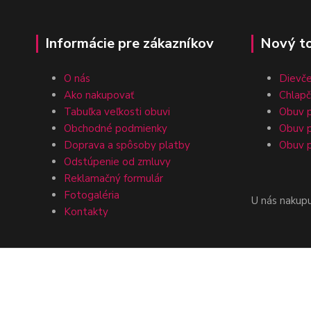
Informácie pre zákazníkov
Nový t
O nás
Dievč
Ako nakupovať
Chlap
Tabuľka veľkosti obuvi
Obuv p
Obchodné podmienky
Obuv p
Doprava a spôsoby platby
Obuv p
Odstúpenie od zmluvy
Reklamačný formulár
Fotogaléria
U nás nakup
Kontakty