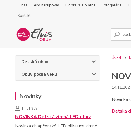
O nás
Ako nakupovať
Doprava a platba
Fotogaléria
O
Kontakt
Úvod
N
Detská obuv
NOVI
Obuv podľa veku
14.11.202
Novinky
Novinka c
14.11.2024
Detská c
NOVINKA Detská zimná LED obuv
Novinka chlapčenské LED blikajúce zimné