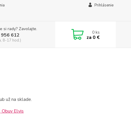
mia
Prihlásenie
e si rady? Zavolajte.
0
ks
 956 612
za
0 €
a, 8-17 hod.)
ub už na sklade.
 Obuv Elvis