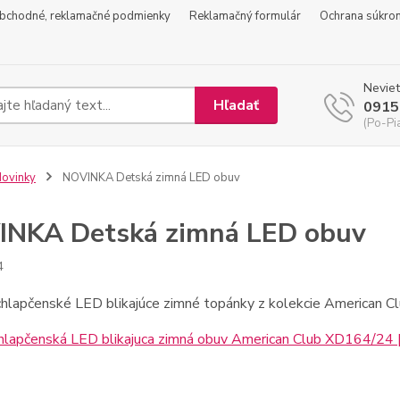
bchodné, reklamačné podmienky
Reklamačný formulár
Ochrana súkro
Neviet
Hľadať
0915
(Po-Pi
ovinky
NOVINKA Detská zimná LED obuv
NKA Detská zimná LED obuv
4
hlapčenské LED blikajúce zimné topánky z kolekcie American Cl
hlapčenská LED blikajuca zimná obuv American Club XD164/24 |