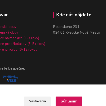
ovar
Kde nás nájdete
enská obuv
Belanského 231
čenská obuv
024 01 Kysucké Nové Mesto
re najmenších (1-3 roky)
re predškolákov (3-5 rokov)
re juniorov (6-12 rokov)
ujete bezpečne:
Súhlasím
Nastavenia