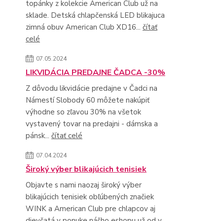
topánky z kolekcie American Club už na
sklade. Detská chlapčenská LED blikajuca
zimná obuv American Club XD16...
čítať
celé
07.05.2024
LIKVIDÁCIA PREDAJNE ČADCA -30%
Z dôvodu likvidácie predajne v Čadci na
Námestí Slobody 60 môžete nakúpiť
výhodne so zľavou 30% na všetok
vystavený tovar na predajni - dámska a
pánsk...
čítať celé
07.04.2024
Široký výber blikajúcich tenisiek
Objavte s nami naozaj široký výber
blikajúcich tenisiek obľúbených značiek
WINK a American Club pre chlapcov aj
dievčatá v ponuke nášho eshopu už od v...