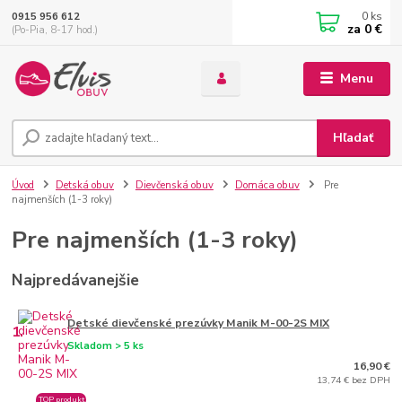
0
ks
0915 956 612
za
0 €
(Po-Pia, 8-17 hod.)
Menu
Hľadať
Úvod
Detská obuv
Dievčenská obuv
Domáca obuv
Pre
najmenších (1-3 roky)
Pre najmenších (1-3 roky)
Najpredávanejšie
Detské dievčenské prezúvky Manik M-00-2S MIX
1.
Skladom > 5 ks
16,90 €
13,74 € bez DPH
TOP produkt