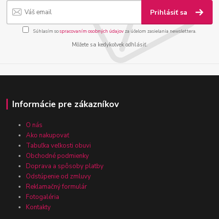
Prihlásiť sa
Súhlasím so
spracovaním osobných údajov
za účelom zasielania newslettera.
Môžete sa kedykoľvek odhlásiť.
Informácie pre zákazníkov
O nás
Ako nakupovať
Tabuľka veľkosti obuvi
Obchodné podmienky
Doprava a spôsoby platby
Odstúpenie od zmluvy
Reklamačný formulár
Fotogaléria
Kontakty