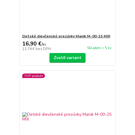
Detské dievčenské prezúvky Manik M-00-1S MIX
16,90 €
/
ks
Skladom > 5 ks
13,74 €
bez DPH
Zvoliť variant
TOP produkt