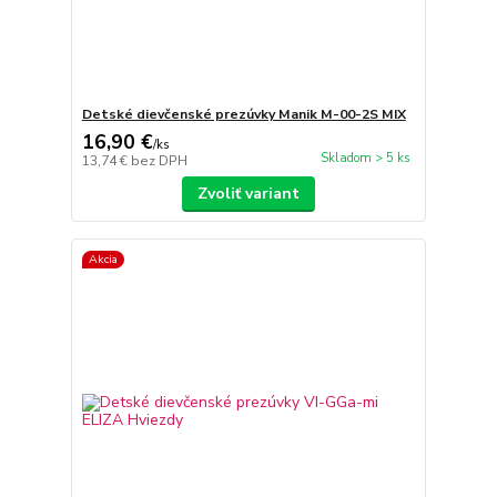
Detské dievčenské prezúvky Manik M-00-2S MIX
16,90 €
/
ks
Skladom > 5 ks
13,74 €
bez DPH
Zvoliť variant
Akcia