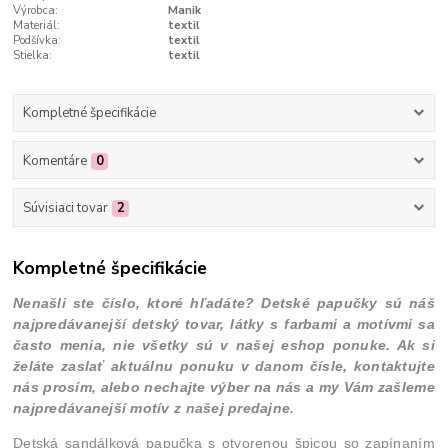
Výrobca:
Manik
Materiál:
textil
Podšívka:
textil
Stielka:
textil
Kompletné špecifikácie
Komentáre
0
Súvisiaci tovar
2
Kompletné špecifikácie
Nenašli ste číslo, ktoré hľadáte? Detské papučky sú náš
najpredávanejší detský tovar, látky s farbami a motívmi sa
často menia, nie všetky sú v našej eshop ponuke. Ak si
želáte zaslať aktuálnu ponuku v danom čísle, kontaktujte
nás prosím, alebo nechajte výber na nás a my Vám zašleme
najpredávanejší motív z našej predajne.
Detská sandálková papučka s otvorenou špicou so zapínaním