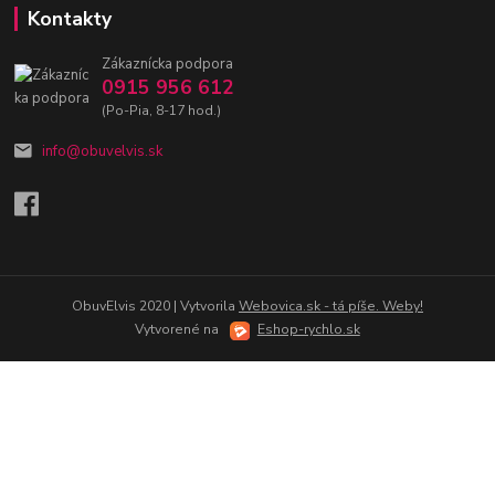
Kontakty
Zákaznícka podpora
0915 956 612
(Po-Pia, 8-17 hod.)
info@obuvelvis.sk
ObuvElvis 2020 | Vytvorila
Webovica.sk - tá píše. Weby!
Vytvorené na
Eshop-rychlo.sk