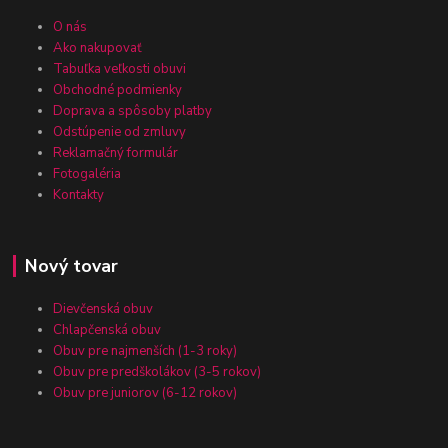
O nás
Ako nakupovať
Tabuľka veľkosti obuvi
Obchodné podmienky
Doprava a spôsoby platby
Odstúpenie od zmluvy
Reklamačný formulár
Fotogaléria
Kontakty
Nový tovar
Dievčenská obuv
Chlapčenská obuv
Obuv pre najmenších (1-3 roky)
Obuv pre predškolákov (3-5 rokov)
Obuv pre juniorov (6-12 rokov)