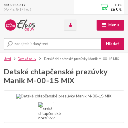
0
ks
0915 956 612
za
0 €
(Po-Pia, 8-17 hod.)
Menu
Hľadať
Úvod
Detská obuv
Detské chlapčenské prezúvky Manik M-00-1S MIX
Detské chlapčenské prezúvky
Manik M-00-1S MIX