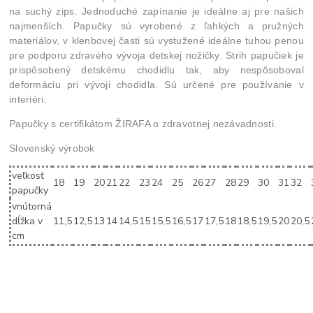
na suchý zips. Jednoduché zapínanie je ideálne aj pre našich
najmenších. Papučky sú vyrobené z ľahkých a pružných
materiálov, v klenbovej časti sú vystužené ideálne tuhou penou
pre podporu zdravého vývoja detskej nožičky. Strih papučiek je
prispôsobený detskému chodidlu tak, aby nespôsoboval
deformáciu pri vývoji chodidla. Sú určené pre používanie v
interiéri.
Papučky s certifikátom ŽIRAFA o zdravotnej nezávadnosti.
Slovenský výrobok
veľkosť
18
19
20
21
22
23
24
25
26
27
28
29
30
31
32
papučky
vnútorná
dĺžka v
11,5
12,5
13
14
14,5
15
15,5
16,5
17
17,5
18
18,5
19,5
20
20,5
cm