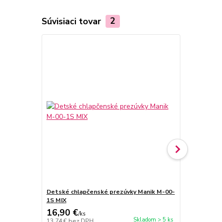
Súvisiaci tovar
2
Detské chlapčenské prezúvky Manik M-00-
Detské diev
1S MIX
1S MIX
16,90 €
16,90 €
/
ks
/
k
Skladom > 5 ks
13,74 €
bez DPH
13,74 €
bez 