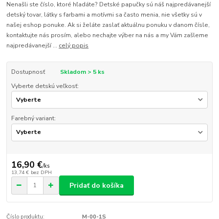
Nenašli ste číslo, ktoré hľadáte? Detské papučky sú náš najpredávanejší
detský tovar, látky s farbami a motívmi sa často menia, nie všetky sú v
našej eshop ponuke. Ak si želáte zaslať aktuálnu ponuku v danom čísle,
kontaktujte nás prosím, alebo nechajte výber na nás a my Vám zašleme
najpredávanejší ...
celý popis
Dostupnosť
Skladom > 5 ks
Vyberte detskú veľkosť:
Farebný variant:
16,90 €
/
ks
13,74 €
bez DPH
Pridať do košíka
Číslo produktu:
M-00-1S