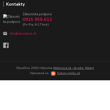
Kontakty
Zákaznícka podpora
0915 956 612
(Po-Pia, 8-17 hod.)
info@obuvelvis.sk
ObuvElvis 2020 | Vytvorila
Webovica.sk - tá píše. Weby!
Vytvorené na
Eshop-rychlo.sk