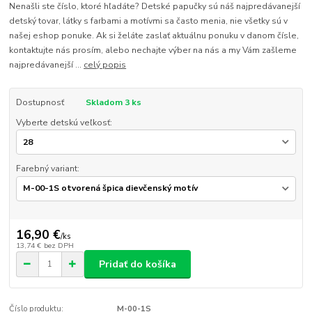
Nenašli ste číslo, ktoré hľadáte? Detské papučky sú náš najpredávanejší
detský tovar, látky s farbami a motívmi sa často menia, nie všetky sú v
našej eshop ponuke. Ak si želáte zaslať aktuálnu ponuku v danom čísle,
kontaktujte nás prosím, alebo nechajte výber na nás a my Vám zašleme
najpredávanejší ...
celý popis
Dostupnosť
Skladom 3 ks
Vyberte detskú veľkosť:
Farebný variant:
16,90 €
/
ks
13,74 €
bez DPH
Pridať do košíka
Číslo produktu:
M-00-1S