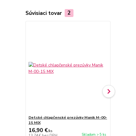
Súvisiaci tovar
2
Detské chlapčenské prezúvky Manik M-00-
Detské diev
1S MIX
1S MIX
16,90 €
16,90 €
/
ks
/
k
Skladom > 5 ks
13,74 €
bez DPH
13,74 €
bez 