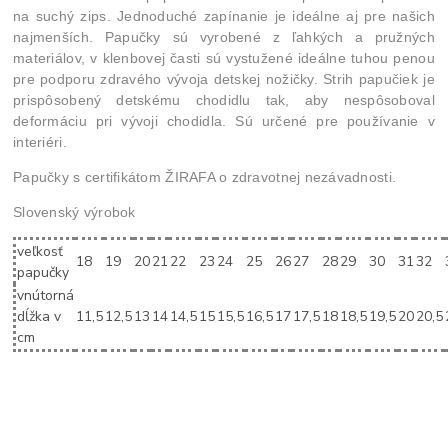
na suchý zips. Jednoduché zapínanie je ideálne aj pre našich
najmenších. Papučky sú vyrobené z ľahkých a pružných
materiálov, v klenbovej časti sú vystužené ideálne tuhou penou
pre podporu zdravého vývoja detskej nožičky. Strih papučiek je
prispôsobený detskému chodidlu tak, aby nespôsoboval
deformáciu pri vývoji chodidla. Sú určené pre používanie v
interiéri.
Papučky s certifikátom ŽIRAFA o zdravotnej nezávadnosti.
Slovenský výrobok
veľkosť
18
19
20
21
22
23
24
25
26
27
28
29
30
31
32
papučky
vnútorná
dĺžka v
11,5
12,5
13
14
14,5
15
15,5
16,5
17
17,5
18
18,5
19,5
20
20,5
cm