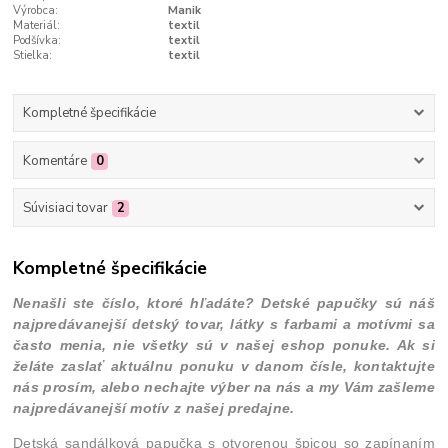
Výrobca:
Manik
Materiál:
textil
Podšívka:
textil
Stielka:
textil
Kompletné špecifikácie
Komentáre
0
Súvisiaci tovar
2
Kompletné špecifikácie
Nenašli ste číslo, ktoré hľadáte? Detské papučky sú náš
najpredávanejší detský tovar, látky s farbami a motívmi sa
často menia, nie všetky sú v našej eshop ponuke. Ak si
želáte zaslať aktuálnu ponuku v danom čísle, kontaktujte
nás prosím, alebo nechajte výber na nás a my Vám zašleme
najpredávanejší motív z našej predajne.
Detská sandálková papučka s otvorenou špicou so zapínaním