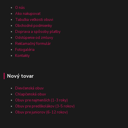
O nás
Ako nakupovať
Tabuľka veľkosti obuvi
Obchodné podmienky
Doprava a spôsoby platby
Odstúpenie od zmluvy
Reklamačný formulár
Fotogaléria
Kontakty
Nový tovar
Dievčenská obuv
Chlapčenská obuv
Obuv pre najmenších (1-3 roky)
Obuv pre predškolákov (3-5 rokov)
Obuv pre juniorov (6-12 rokov)