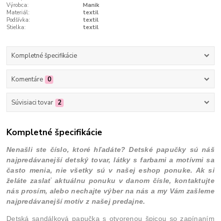
Výrobca:
Manik
Materiál:
textil
Podšívka:
textil
Stielka:
textil
Kompletné špecifikácie
Komentáre
0
Súvisiaci tovar
2
Kompletné špecifikácie
Nenašli ste číslo, ktoré hľadáte? Detské papučky sú náš
najpredávanejší detský tovar, látky s farbami a motívmi sa
často menia, nie všetky sú v našej eshop ponuke. Ak si
želáte zaslať aktuálnu ponuku v danom čísle, kontaktujte
nás prosím, alebo nechajte výber na nás a my Vám zašleme
najpredávanejší motív z našej predajne.
Detská sandálková papučka s otvorenou špicou so zapínaním