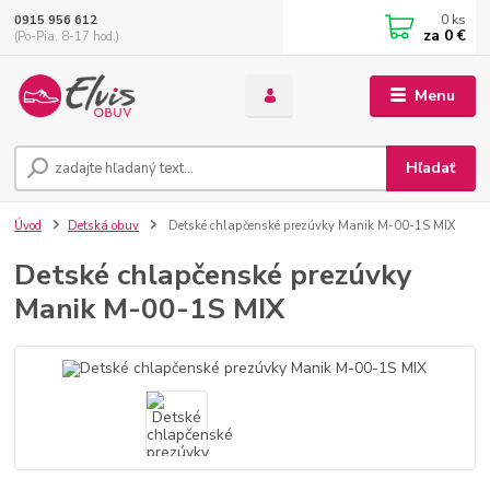
0
ks
0915 956 612
za
0 €
(Po-Pia, 8-17 hod.)
Menu
Hľadať
Úvod
Detská obuv
Detské chlapčenské prezúvky Manik M-00-1S MIX
Detské chlapčenské prezúvky
Manik M-00-1S MIX