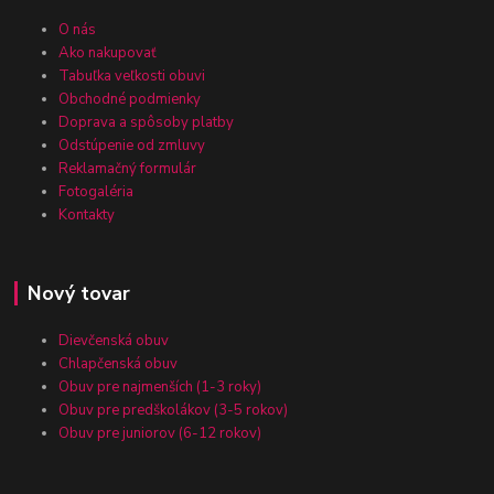
O nás
Ako nakupovať
Tabuľka veľkosti obuvi
Obchodné podmienky
Doprava a spôsoby platby
Odstúpenie od zmluvy
Reklamačný formulár
Fotogaléria
Kontakty
Nový tovar
Dievčenská obuv
Chlapčenská obuv
Obuv pre najmenších (1-3 roky)
Obuv pre predškolákov (3-5 rokov)
Obuv pre juniorov (6-12 rokov)