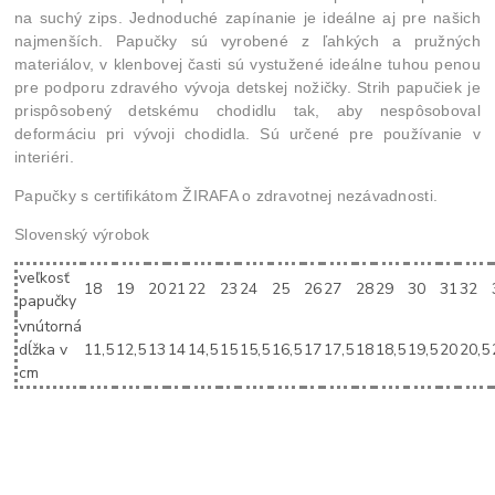
na suchý zips. Jednoduché zapínanie je ideálne aj pre našich
najmenších. Papučky sú vyrobené z ľahkých a pružných
materiálov, v klenbovej časti sú vystužené ideálne tuhou penou
pre podporu zdravého vývoja detskej nožičky. Strih papučiek je
prispôsobený detskému chodidlu tak, aby nespôsoboval
deformáciu pri vývoji chodidla. Sú určené pre používanie v
interiéri.
Papučky s certifikátom ŽIRAFA o zdravotnej nezávadnosti.
Slovenský výrobok
veľkosť
18
19
20
21
22
23
24
25
26
27
28
29
30
31
32
papučky
vnútorná
dĺžka v
11,5
12,5
13
14
14,5
15
15,5
16,5
17
17,5
18
18,5
19,5
20
20,5
cm