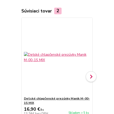
Súvisiaci tovar
2
Detské chlapčenské prezúvky Manik M-00-
Detské diev
1S MIX
1S MIX
16,90 €
16,90 €
/
ks
/
k
Skladom > 5 ks
13,74 €
bez DPH
13,74 €
bez 