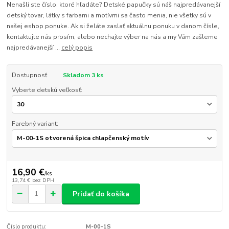
Nenašli ste číslo, ktoré hľadáte? Detské papučky sú náš najpredávanejší
detský tovar, látky s farbami a motívmi sa často menia, nie všetky sú v
našej eshop ponuke. Ak si želáte zaslať aktuálnu ponuku v danom čísle,
kontaktujte nás prosím, alebo nechajte výber na nás a my Vám zašleme
najpredávanejší ...
celý popis
Dostupnosť
Skladom 3 ks
Vyberte detskú veľkosť:
Farebný variant:
16,90 €
/
ks
13,74 €
bez DPH
Pridať do košíka
Číslo produktu:
M-00-1S