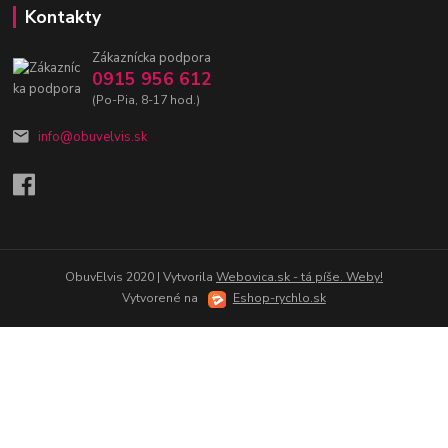
Kontakty
Zákaznícka podpora
0915 956 612
(Po-Pia, 8-17 hod.)
info@obuvelvis.sk
ObuvElvis 2020 | Vytvorila
Webovica.sk - tá píše. Weby!
Vytvorené na
Eshop-rychlo.sk