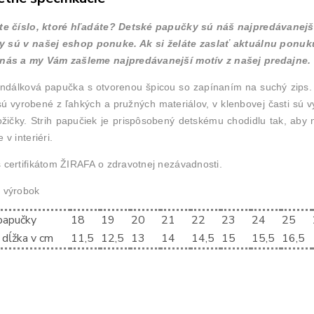
te číslo, ktoré hľadáte? Detské papučky sú náš najpredávanejší
y sú v našej eshop ponuke. Ak si želáte zaslať aktuálnu ponuk
 nás a my Vám zašleme najpredávanejší motív z našej predajne.
ndálková papučka s otvorenou špicou so zapínaním na suchý zips. 
ú vyrobené z ľahkých a pružných materiálov, v klenbovej časti sú
ožičky. Strih papučiek je prispôsobený detskému chodidlu tak, aby 
 v interiéri.
 certifikátom ŽIRAFA o zdravotnej nezávadnosti.
 výrobok
papučky
18
19
20
21
22
23
24
25
 dĺžka v cm
11,5
12,5
13
14
14,5
15
15,5
16,5