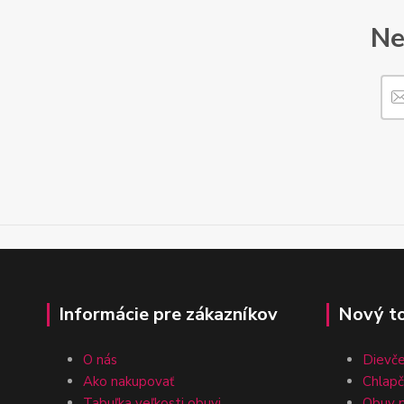
Ne
Informácie pre zákazníkov
Nový t
O nás
Dievč
Ako nakupovať
Chlap
Tabuľka veľkosti obuvi
Obuv p