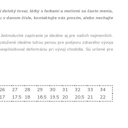
 detský tovar, látky s farbami a motívmi sa často menia,
u v danom čísle, kontaktujte nás prosím, alebo nechajte
Jednoduché zapínanie je ideálne aj pre našich najmenších.
 vystužené ideálne tuhou penou pre podporu zdravého vývoja
nespôsoboval deformáciu pri vývoji chodidla. Sú určené pre
26
27
28
29
30
31
32
33
34
17
17,5
18
18,5
19,5
20
20,5
21
22