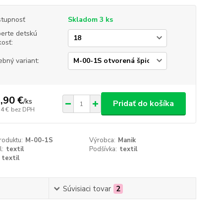
tupnosť
Skladom 3 ks
erte detskú
kosť:
ebný variant:
,90 €
/
ks
Pridať do košíka
74 €
bez DPH
roduktu:
M-00-1S
Výrobca:
Manik
l:
textil
Podšívka:
textil
textil
Súvisiaci tovar
2