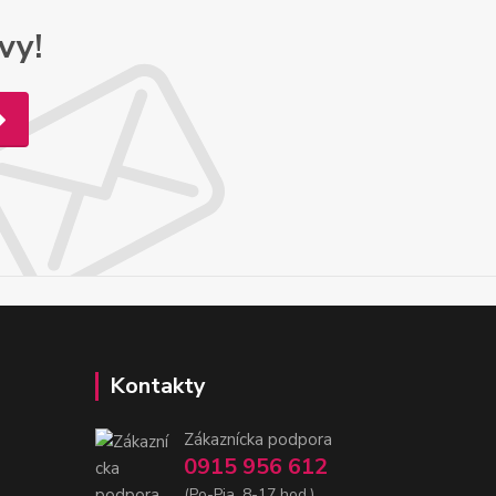
vy!
Kontakty
Zákaznícka podpora
0915 956 612
(Po-Pia, 8-17 hod.)