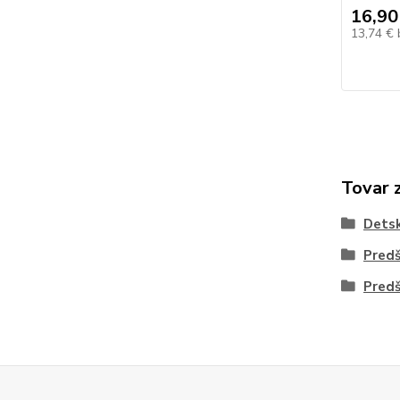
16,90
13,74 €
Tovar 
Dets
Predš
Predš