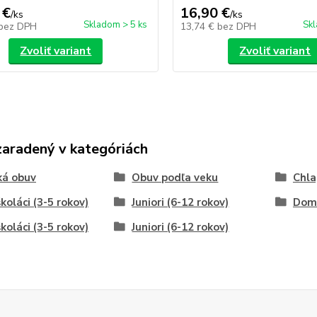
 €
16,90 €
/
ks
/
ks
Skladom > 5 ks
Skl
bez DPH
13,74 €
bez DPH
Zvoliť variant
Zvoliť variant
zaradený v kategóriách
ká obuv
Obuv podľa veku
Chla
koláci (3-5 rokov)
Juniori (6-12 rokov)
Dom
koláci (3-5 rokov)
Juniori (6-12 rokov)