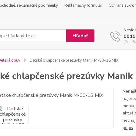
bchodné, reklamačné podmienky
Reklamačný formulár
Ochrana súkro
Neviet
Hľadať
0915
(Po-Pi
etská obuv
Detské chlapčenské prezúvky Manik M-00-1S MIX
ké chlapčenské prezúvky Manik
Nenašl
najpre
menia,
aktuál
nechaj
popis