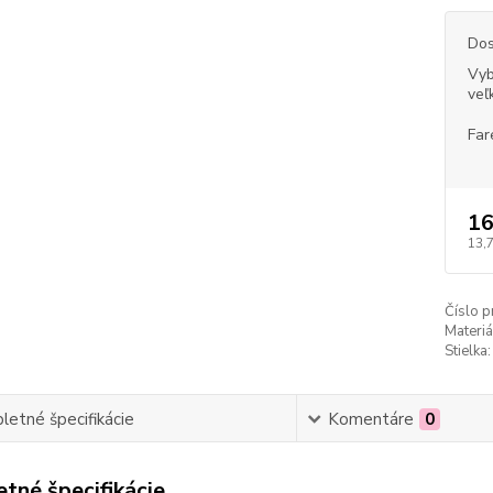
Dos
Vyb
veľ
Far
16
13,
Číslo p
Materiá
Stielka:
etné špecifikácie
Komentáre
0
tné špecifikácie