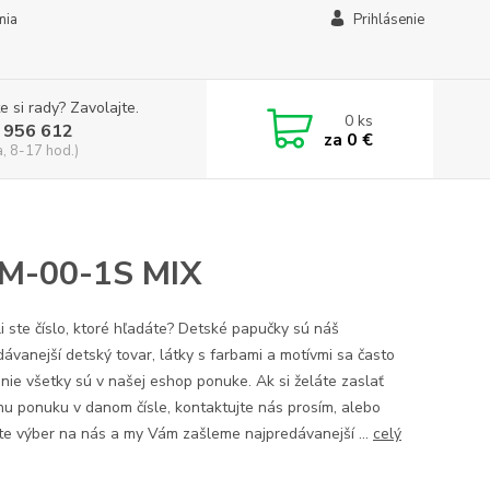
mia
Prihlásenie
e si rady? Zavolajte.
0
ks
 956 612
za
0 €
a, 8-17 hod.)
 M-00-1S MIX
i ste číslo, ktoré hľadáte? Detské papučky sú náš
dávanejší detský tovar, látky s farbami a motívmi sa často
 nie všetky sú v našej eshop ponuke. Ak si želáte zaslať
nu ponuku v danom čísle, kontaktujte nás prosím, alebo
te výber na nás a my Vám zašleme najpredávanejší ...
celý