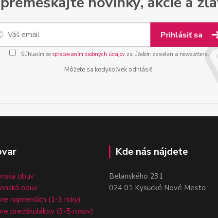
premeškajte novinky, akcie a zľa
Prihlásiť sa
Súhlasím so
spracovaním osobných údajov
za účelom zasielania newslettera.
Môžete sa kedykoľvek odhlásiť.
ovar
Kde nás nájdete
enská obuv
Belanského 231
čenská obuv
024 01 Kysucké Nové Mesto
re najmenších (1-3 roky)
re predškolákov (3-5 rokov)