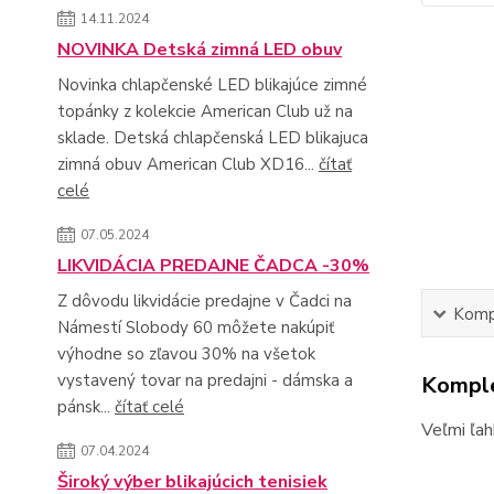
14.11.2024
NOVINKA Detská zimná LED obuv
Novinka chlapčenské LED blikajúce zimné
topánky z kolekcie American Club už na
sklade. Detská chlapčenská LED blikajuca
zimná obuv American Club XD16...
čítať
celé
07.05.2024
LIKVIDÁCIA PREDAJNE ČADCA -30%
Z dôvodu likvidácie predajne v Čadci na
Kompl
Námestí Slobody 60 môžete nakúpiť
výhodne so zľavou 30% na všetok
vystavený tovar na predajni - dámska a
Komple
pánsk...
čítať celé
Veľmi ľah
07.04.2024
Široký výber blikajúcich tenisiek