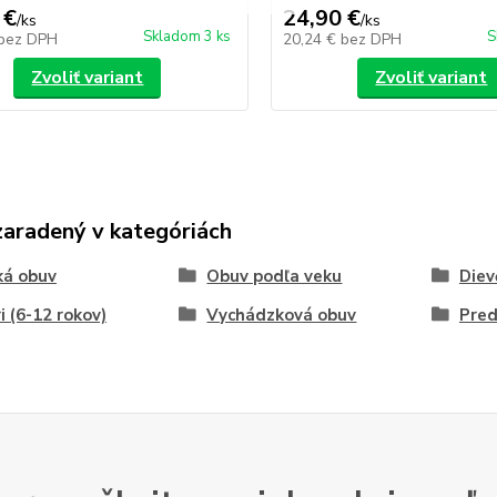
 €
24,90 €
/
ks
/
ks
Skladom 3 ks
S
bez DPH
20,24 €
bez DPH
Zvoliť variant
Zvoliť variant
zaradený v kategóriách
ká obuv
Obuv podľa veku
Diev
ri (6-12 rokov)
Vychádzková obuv
Pred