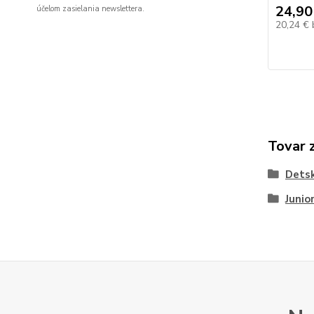
24,90
účelom zasielania newslettera.
20,24 €
Tovar 
Dets
Junio