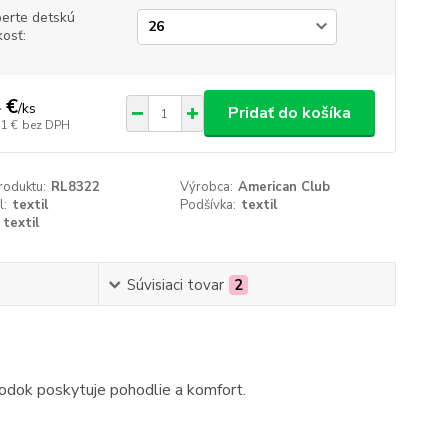
erte detskú
kosť:
 €
/
ks
Pridať do košíka
51 €
bez DPH
roduktu:
RL8322
Výrobca:
American Club
l:
textil
Podšívka:
textil
textil
Súvisiaci tovar
2
podok poskytuje pohodlie a komfort.