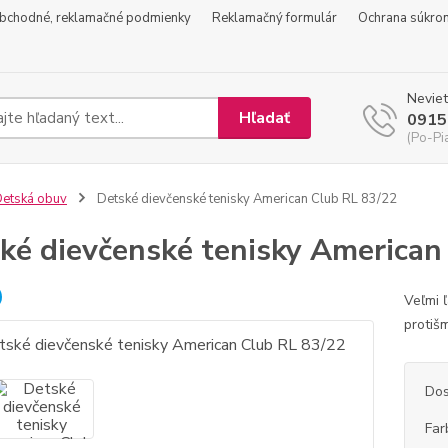
bchodné, reklamačné podmienky
Reklamačný formulár
Ochrana súkro
Neviet
Hľadať
0915
(Po-Pi
etská obuv
Detské dievčenské tenisky American Club RL 83/22
ké dievčenské tenisky American
Veľmi 
protiš
Dos
Far