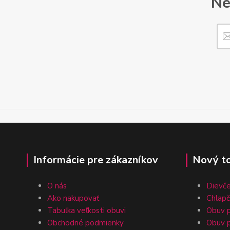
Ne
Informácie pre zákazníkov
Nový t
O nás
Dievč
Ako nakupovať
Chlap
Tabuľka veľkosti obuvi
Obuv p
Obchodné podmienky
Obuv p