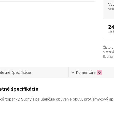
Vyb
veľ
24
19,
Číslo p
Materiá
Stielka:
etné špecifikácie
Komentáre
0
tné špecifikácie
ké topánky. Suchý zips uľahčuje obúvanie obuvi, protišmykový s