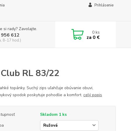
mia
Prihlásenie
e si rady? Zavolajte.
0
ks
 956 612
za
0 €
a, 8-17 hod.)
 Club RL 83/22
ľahké topánky. Suchý zips uľahčuje obúvanie obuvi,
mykový spodok poskytuje pohodlie a komfort.
celý popis
tupnosť
Skladom 1 ks
ba