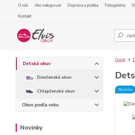
O nás
Ako nakupovať
Doprava a platba
Fotogaléria
O
Kontakt
Úvod
D
Detská obuv
Dets
Dievčenská obuv
Novinka
Chlapčenská obuv
Obuv podľa veku
Novinky