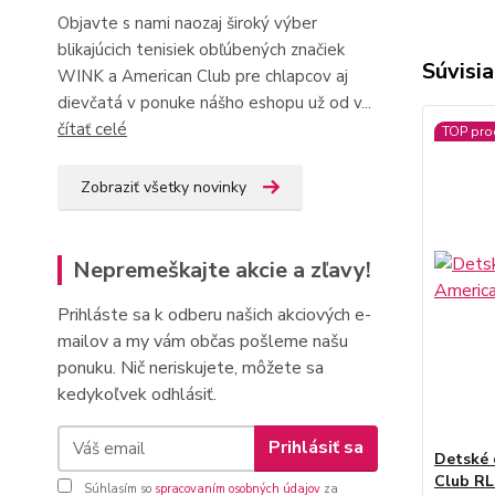
Objavte s nami naozaj široký výber
blikajúcich tenisiek obľúbených značiek
Súvisia
WINK a American Club pre chlapcov aj
dievčatá v ponuke nášho eshopu už od v...
čítať celé
TOP pro
Zobraziť všetky novinky
Nepremeškajte akcie a zľavy!
Prihláste sa k odberu našich akciových e-
mailov a my vám občas pošleme našu
ponuku. Nič neriskujete, môžete sa
kedykoľvek odhlásiť.
Prihlásiť sa
Detské 
Club RL
Súhlasím so
spracovaním osobných údajov
za