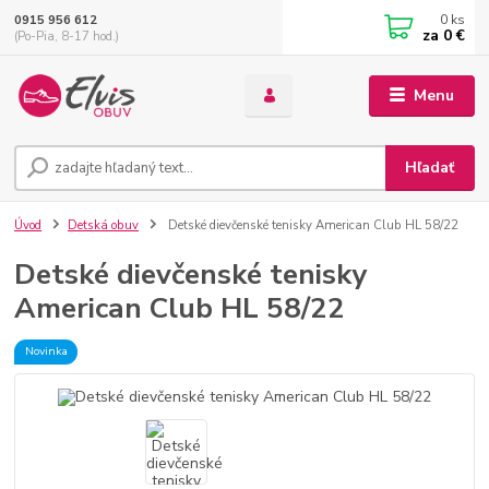
0
ks
0915 956 612
za
0 €
(Po-Pia, 8-17 hod.)
Menu
Hľadať
Úvod
Detská obuv
Detské dievčenské tenisky American Club HL 58/22
Detské dievčenské tenisky
American Club HL 58/22
Novinka