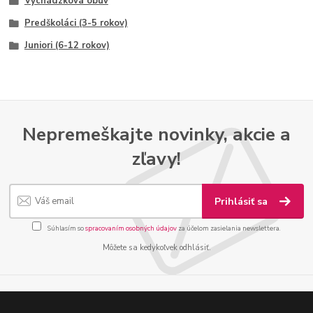
Vychádzková obuv
Predškoláci (3-5 rokov)
Juniori (6-12 rokov)
Nepremeškajte novinky, akcie a
zľavy!
Prihlásiť sa
Súhlasím so
spracovaním osobných údajov
za účelom zasielania newslettera.
Môžete sa kedykoľvek odhlásiť.