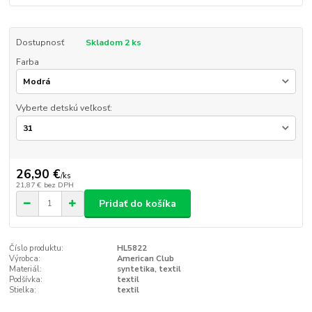
Dostupnosť
Skladom 2 ks
Farba
Vyberte detskú veľkosť:
26,90 €
/
ks
21,87 €
bez DPH
Pridať do košíka
Číslo produktu:
HL5822
Výrobca:
American Club
Materiál:
syntetika, textil
Podšívka:
textil
Stielka:
textil