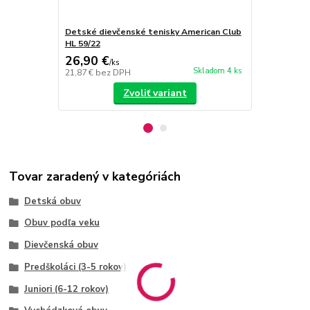
Detské dievčenské tenisky American Club
Detské diev
HL 59/22
HL 59/22
26,90 €
26,90 €
/
ks
/
k
Skladom 4 ks
21,87 €
bez DPH
21,87 €
bez 
Zvoliť variant
Tovar zaradený v kategóriách
Detská obuv
Obuv podľa veku
Dievčenská obuv
Predškoláci (3-5 rokov)
Juniori (6-12 rokov)