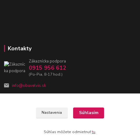
Kontakty
Zákaznícka podpora
0915 956 612
(Po-Pia, 8-17 hod.)
info@obuvelvis.sk
Súhlasím
Nastavenia
ObuvElvis 2020 | Vytvorila
Webovica.sk - tá píše. Weby!
Súhlas môžete odmietnuť
tu
.
Vytvorené na
Eshop-rychlo.sk