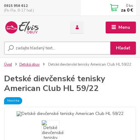
0
ks
0915 956 612
za
0 €
(Po-Pia, 8-17 hod.)
Menu
Hľadať
Úvod
Detská obuv
Detské dievčenské tenisky American Club HL 59/22
Detské dievčenské tenisky
American Club HL 59/22
Novinka