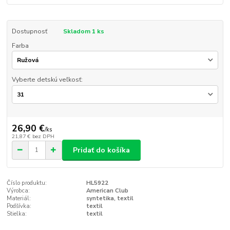
Dostupnosť
Skladom 1 ks
Farba
Vyberte detskú veľkosť:
26,90 €
/
ks
21,87 €
bez DPH
Pridať do košíka
Číslo produktu:
HL5922
Výrobca:
American Club
Materiál:
syntetika, textil
Podšívka:
textil
Stielka:
textil