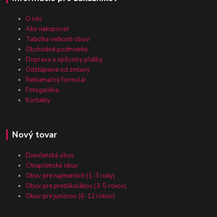
O nás
Ako nakupovať
Tabuľka veľkosti obuvi
Obchodné podmienky
Doprava a spôsoby platby
Odstúpenie od zmluvy
Reklamačný formulár
Fotogaléria
Kontakty
Nový tovar
Dievčenská obuv
Chlapčenská obuv
Obuv pre najmenších (1-3 roky)
Obuv pre predškolákov (3-5 rokov)
Obuv pre juniorov (6-12 rokov)