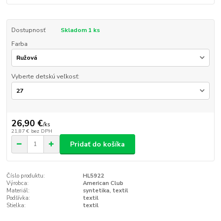
Dostupnosť
Skladom 1 ks
Farba
Vyberte detskú veľkosť:
26,90 €
/
ks
21,87 €
bez DPH
Pridať do košíka
Číslo produktu:
HL5922
Výrobca:
American Club
Materiál:
syntetika, textil
Podšívka:
textil
Stielka:
textil