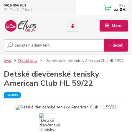
0
ks
0915 956 612
za
0 €
(Po-Pia, 8-17 hod.)
Menu
Hľadať
Úvod
Detská obuv
Detské dievčenské tenisky American Club HL 59/22
Detské dievčenské tenisky
American Club HL 59/22
Novinka