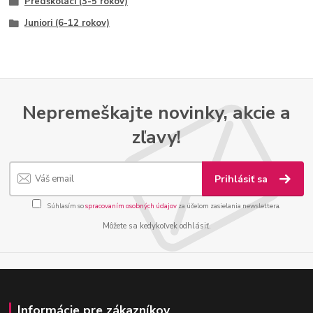
Predškoláci (3-5 rokov)
Juniori (6-12 rokov)
Nepremeškajte novinky, akcie a
zľavy!
Prihlásiť sa
Súhlasím so
spracovaním osobných údajov
za účelom zasielania newslettera.
Môžete sa kedykoľvek odhlásiť.
Informácie pre zákazníkov