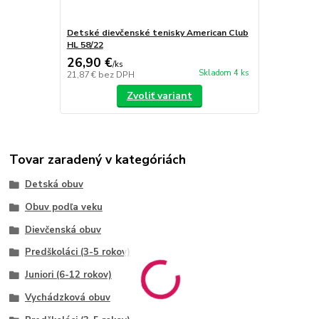
Detské dievčenské tenisky American Club
HL 58/22
26,90 €
/
ks
Skladom 4 ks
21,87 €
bez DPH
Zvoliť variant
Tovar zaradený v kategóriách
Detská obuv
Obuv podľa veku
Dievčenská obuv
Predškoláci (3-5 rokov)
Juniori (6-12 rokov)
Vychádzková obuv