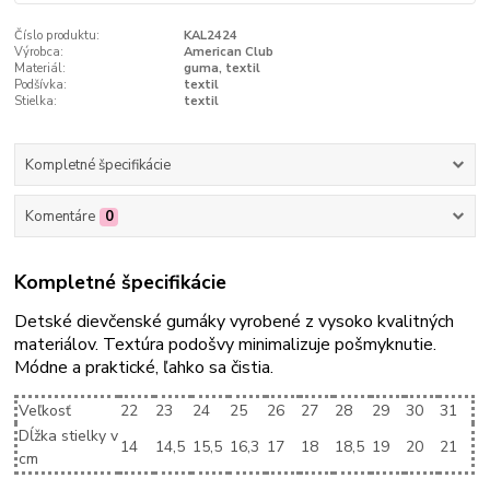
Číslo produktu:
KAL2424
Výrobca:
American Club
Materiál:
guma, textil
Podšívka:
textil
Stielka:
textil
Kompletné špecifikácie
Komentáre
0
Kompletné špecifikácie
Detské dievčenské gumáky vyrobené z vysoko kvalitných
materiálov. Textúra podošvy minimalizuje pošmyknutie.
Módne a praktické, ľahko sa čistia.
Veľkosť
22
23
24
25
26
27
28
29
30
31
Dĺžka stielky v
14
14,5
15,5
16,3
17
18
18,5
19
20
21
cm