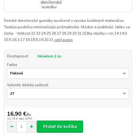
Detské dievčenské gumáky vyrobené z vysoko kvalitných materiálov.
Textúra podošvy minimalizuje pošmyknutie. Módne a praktické, ľahko sa
čistia. Veľkosť 22 23 24 25 26 27 28 29 30 31 Dĺžka stielky v cm 14 14,5
15,5 16,3 17 18 18,5 19 20 21
celý popis
Dostupnosť
Skladom 1 ks
Farba
Vyberte detskú veľkosť:
16,90 €
/
ks
13,74 €
bez DPH
Pridať do košíka