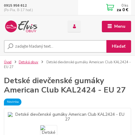
0
ks
0915 956 612
za
0 €
(Po-Pia, 8-17 hod.)
Menu
Hľadať
Úvod
Detská obuv
Detské dievčenské gumáky American Club KAL2424 -
EU 27
Detské dievčenské gumáky
American Club KAL2424 - EU 27
Novinka