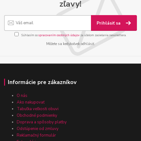
zľavy!
Prihlásiť sa
Súhlasím so
spracovaním osobných údajov
za účelom zasielania newslettera.
Môžete sa kedykoľvek odhlásiť.
Informácie pre zákazníkov
O nás
Ako nakupovať
Tabuľka veľkosti obuvi
Obchodné podmienky
Doprava a spôsoby platby
Odstúpenie od zmluvy
Reklamačný formulár