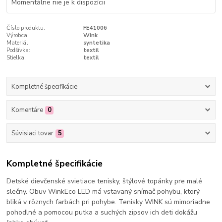
Momentálne nie je k dispozícii
Číslo produktu:
FE41006
Výrobca:
Wink
Materiál:
syntetika
Podšívka:
textil
Stielka:
textil
Kompletné špecifikácie
Komentáre
0
Súvisiaci tovar
5
Kompletné špecifikácie
Detské dievčenské svietiace tenisky, štýlové topánky pre malé
slečny. Obuv WinkEco LED má vstavaný snímač pohybu, ktorý
bliká v rôznych farbách pri pohybe. Tenisky WINK sú mimoriadne
pohodlné a pomocou putka a suchých zipsov ich deti dokážu