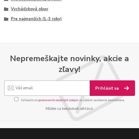
Vychádzková obuv
Pre najmenších (1-3 roky)
Nepremeškajte novinky, akcie a
zľavy!
Prihlásiť sa
Súhlasím so
spracovaním osobných údajov
za účelom zasielania newslettera.
Môžete sa kedykoľvek odhlásiť.