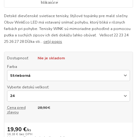
Detské dievčenské svietiace tenisky, štýlové topánky pre malé slečny.
Obuv WinkEco LED má vstavaný snímač pohybu, ktorý bliká v rôznych
farbách pri pohybe. Tenisky WINK sú mimoriadne pohodlné a pomocou
putka a suchých zipsov ich deti dokážu ľahko obúvať. Veľkosť 22 23 24
25 26 27 28 Dĺžka sti...
celý popis
Dostupnosť
Nie je skladom
Farba
Vyberte detskú veľkosť:
Cena pred
28,90 €
zľavou
19,90 €
/
ks
16,18 €
bez DPH