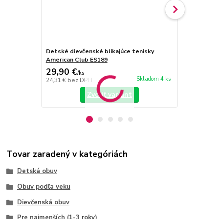
Detské dievčenské blikajúce tenisky
Detské diev
American Club ES189
American Cl
29,90 €
29,90 €
/
ks
/
k
Skladom 4 ks
24,31 €
bez DPH
24,31 €
bez 
Zvoliť variant
Tovar zaradený v kategóriách
Detská obuv
Obuv podľa veku
Dievčenská obuv
Pre najmenších (1-3 roky)