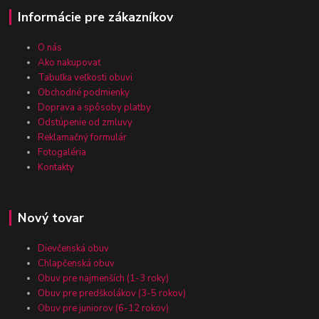
Informácie pre zákazníkov
O nás
Ako nakupovať
Tabuľka veľkosti obuvi
Obchodné podmienky
Doprava a spôsoby platby
Odstúpenie od zmluvy
Reklamačný formulár
Fotogaléria
Kontakty
Nový tovar
Dievčenská obuv
Chlapčenská obuv
Obuv pre najmenších (1-3 roky)
Obuv pre predškolákov (3-5 rokov)
Obuv pre juniorov (6-12 rokov)