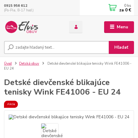
0
ks
0915 956 612
za
0 €
(Po-Pia, 8-17 hod.)
Menu
Hľadať
Úvod
Detská obuv
Detské dievčenské blikajúce tenisky Wink FE41006 -
EU 24
Detské dievčenské blikajúce
tenisky Wink FE41006 - EU 24
Akcia