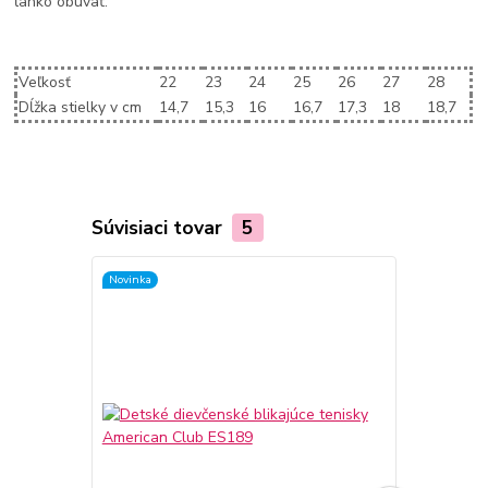
ľahko obúvať.
Veľkosť
22
23
24
25
26
27
28
Dĺžka stielky v cm
14,7
15,3
16
16,7
17,3
18
18,7
Súvisiaci tovar
5
Novinka
Novinka