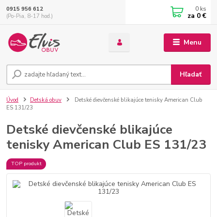
0
ks
0915 956 612
za
0 €
(Po-Pia, 8-17 hod.)
Menu
Hľadať
Úvod
Detská obuv
Detské dievčenské blikajúce tenisky American Club
ES 131/23
Detské dievčenské blikajúce
tenisky American Club ES 131/23
TOP produkt