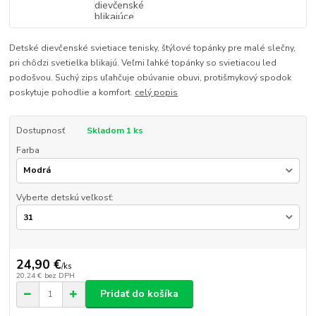
Detské dievčenské svietiace tenisky, štýlové topánky pre malé slečny,
pri chôdzi svetielka blikajú. Veľmi ľahké topánky so svietiacou led
podošvou. Suchý zips uľahčuje obúvanie obuvi, protišmykový spodok
poskytuje pohodlie a komfort.
celý popis
Dostupnosť
Skladom 1 ks
Farba
Vyberte detskú veľkosť:
24,90 €
/
ks
20,24 €
bez DPH
Pridať do košíka