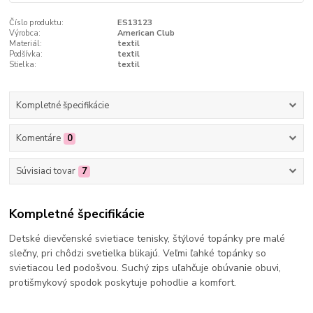
Číslo produktu:
ES13123
Výrobca:
American Club
Materiál:
textil
Podšívka:
textil
Stielka:
textil
Kompletné špecifikácie
Komentáre
0
Súvisiaci tovar
7
Kompletné špecifikácie
Detské dievčenské svietiace tenisky, štýlové topánky pre malé
slečny, pri chôdzi svetielka blikajú. Veľmi ľahké topánky so
svietiacou led podošvou. Suchý zips uľahčuje obúvanie obuvi,
protišmykový spodok poskytuje pohodlie a komfort.