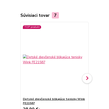
Súvisiaci tovar
7
TOP produkt
Novinka
Detské dievčenské blikajúce tenisky Wink
Detské diev
FE21587
American Cl