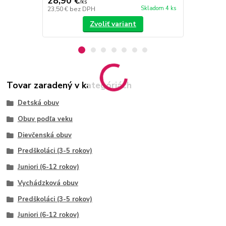
28,90 €
26 €
/
ks
/
ks
Skladom 4 ks
23,50 €
bez DPH
21,14 €
bez 
Zvoliť variant
Tovar zaradený v kategóriách
Detská obuv
Obuv podľa veku
Dievčenská obuv
Predškoláci (3-5 rokov)
Juniori (6-12 rokov)
Vychádzková obuv
Predškoláci (3-5 rokov)
Juniori (6-12 rokov)