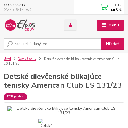
0
ks
0915 956 612
za
0 €
(Po-Pia, 8-17 hod.)
Menu
Hľadať
Úvod
Detská obuv
Detské dievčenské blikajúce tenisky American Club
ES 131/23
Detské dievčenské blikajúce
tenisky American Club ES 131/23
TOP produkt