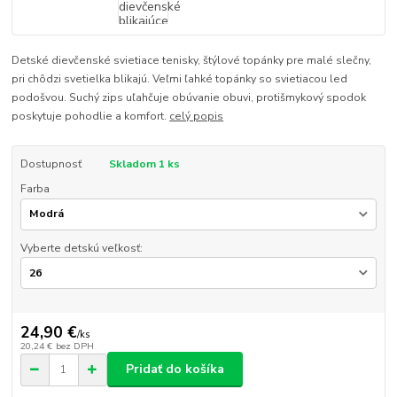
Detské dievčenské svietiace tenisky, štýlové topánky pre malé slečny,
pri chôdzi svetielka blikajú. Veľmi ľahké topánky so svietiacou led
podošvou. Suchý zips uľahčuje obúvanie obuvi, protišmykový spodok
poskytuje pohodlie a komfort.
celý popis
Dostupnosť
Skladom 1 ks
Farba
Vyberte detskú veľkosť:
24,90 €
/
ks
20,24 €
bez DPH
Pridať do košíka