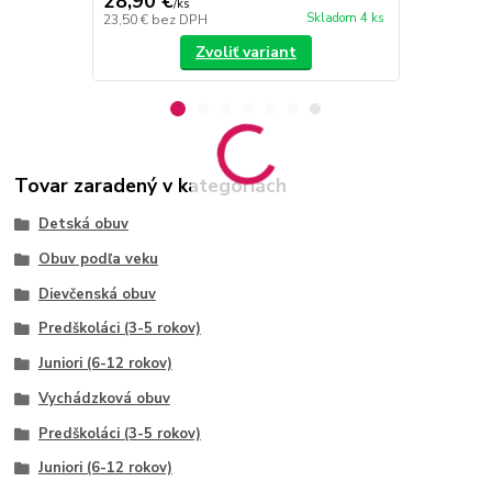
28,90 €
26 €
/
ks
/
ks
Skladom 4 ks
23,50 €
bez DPH
21,14 €
bez 
Zvoliť variant
Tovar zaradený v kategóriách
Detská obuv
Obuv podľa veku
Dievčenská obuv
Predškoláci (3-5 rokov)
Juniori (6-12 rokov)
Vychádzková obuv
Predškoláci (3-5 rokov)
Juniori (6-12 rokov)