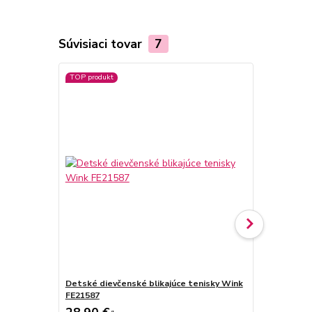
Súvisiaci tovar
7
TOP produkt
Novinka
Detské dievčenské blikajúce tenisky Wink
Detské diev
FE21587
American Cl