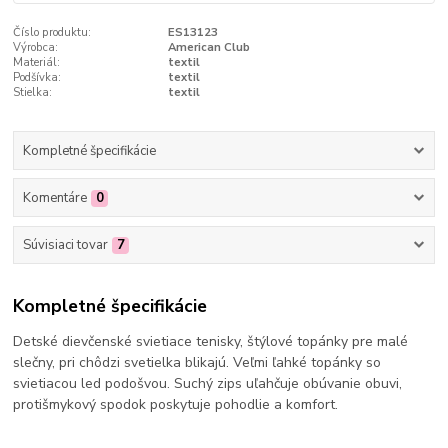
Číslo produktu:
ES13123
Výrobca:
American Club
Materiál:
textil
Podšívka:
textil
Stielka:
textil
Kompletné špecifikácie
Komentáre
0
Súvisiaci tovar
7
Kompletné špecifikácie
Detské dievčenské svietiace tenisky, štýlové topánky pre malé
slečny, pri chôdzi svetielka blikajú. Veľmi ľahké topánky so
svietiacou led podošvou. Suchý zips uľahčuje obúvanie obuvi,
protišmykový spodok poskytuje pohodlie a komfort.