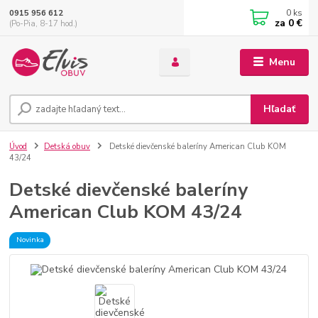
0
ks
0915 956 612
za
0 €
(Po-Pia, 8-17 hod.)
Menu
Hľadať
Úvod
Detská obuv
Detské dievčenské baleríny American Club KOM
43/24
Detské dievčenské baleríny
American Club KOM 43/24
Novinka