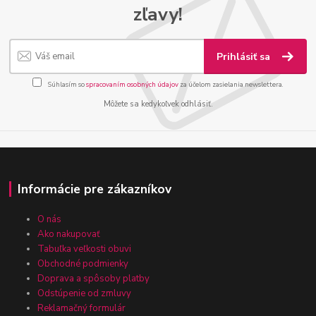
zľavy!
Prihlásiť sa
Súhlasím so
spracovaním osobných údajov
za účelom zasielania newslettera.
Môžete sa kedykoľvek odhlásiť.
Informácie pre zákazníkov
O nás
Ako nakupovať
Tabuľka veľkosti obuvi
Obchodné podmienky
Doprava a spôsoby platby
Odstúpenie od zmluvy
Reklamačný formulár