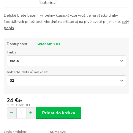
Detské biele balerínky, pekný klasický vzor využitie na všetky druhy
špeciálnych príležitostí vhodné napríklad aj na prvé sväté prijímanie.
celý
popis
Dostupnosť
Skladom 1 ks
Farba
Vyberte detskú veľkosť:
24 €
/
ks
19,51 €
bez DPH
Pridať do košíka
Číslo produktu:
KOM4324