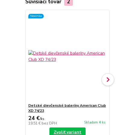
Súvisiaci tovar
2
Novinka
Novinka
Detské dievčenské baleríny American Club
Detské diev
XD 74/23
XD 74/23
24 €
24 €
/
ks
/
ks
Skladom 4 ks
19,51 €
bez DPH
19,51 €
bez 
Zvoliť variant