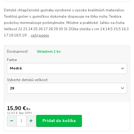
Detské chlapčenské gumáky vyrobené z vysoko kvalitných materiálov.
Textilný golier s gumičkou dokonale dopasuje na šírku nohy. Textúra
podošvy minimalizuje pošmyknutie. Módne a praktické, ľahko sa čistia.
Veľkosť 22 23 24 25 26 27 28 29 30 31 Dĺžka stielky v cm 14 14,5 15,5 16,3
17 18 18,5 19 ...
celý popis
Dostupnosť
Skladom 1 ks
Farba
Vyberte detskú veľkosť:
15,90 €
/
ks
12,93 €
bez DPH
Pridať do košíka