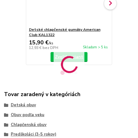
Detské chlapčenské gumáky American
Detské chl
Club KAL1322
Club KAL11
15,90 €
13,90 €
/
ks
/
k
Skladom > 5 ks
12,93 €
bez DPH
11,30 €
bez 
Zvoliť variant
Tovar zaradený v kategóriách
Detská obuv
Obuv podľa veku
Chlapčenská obuv
Predškoláci (3-5 rokov)