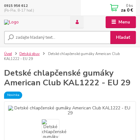
0
ks
0915 956 612
za
0 €
(Po-Pia, 8-17 hod.)
Menu
Hľadať
Úvod
Detská obuv
Detské chlapčenské gumáky American Club
KAL1222 - EU 29
Detské chlapčenské gumáky
American Club KAL1222 - EU 29
Novinka