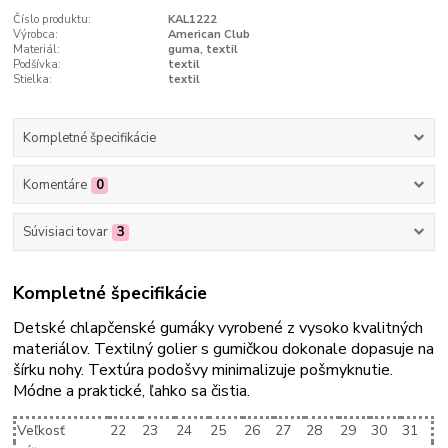
Číslo produktu:
KAL1222
Výrobca:
American Club
Materiál:
guma, textil
Podšívka:
textil
Stielka:
textil
Kompletné špecifikácie
Komentáre
0
Súvisiaci tovar
3
Kompletné špecifikácie
Detské chlapčenské gumáky vyrobené z vysoko kvalitných
materiálov. Textilný golier s gumičkou dokonale dopasuje na
šírku nohy. Textúra podošvy minimalizuje pošmyknutie.
Módne a praktické, ľahko sa čistia.
Veľkosť
22
23
24
25
26
27
28
29
30
31