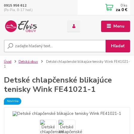
0
ks
0915 956 612
za
0 €
(Po-Pia, 8-17 hod.)
Menu
Hľadať
Úvod
Detská obuv
Detské chlapčenské blikajúce tenisky Wink FE41021-
1
Detské chlapčenské blikajúce
tenisky Wink FE41021-1
Novinka