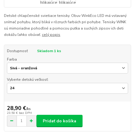
Detské chlapčenské svietiace tenisky. Obuv WinkEco LED má vstavaný
snímač pohybu, ktorý bliká v rôznych farbách pri pohybe. Tenisky WINK
sú mimoriadne pohodlné a pomocou putka a suchých zipsov ich deti
dokážu ľahko obúvať.
celý popis
Dostupnosť
Skladom 1 ks
Farba
Vyberte detskú veľkosť:
28,90 €
/
ks
23,50 €
bez DPH
Pridať do košíka