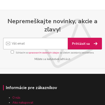
Nepremeškajte novinky, akcie a
zľavy!
Prihlásiť sa
Súhlasím so
spracovaním osobných údajov
za účelom zasielania newslettera.
Môžete sa kedykoľvek odhlásiť.
Informácie pre zákazníkov
O nás
Ako nakupovať