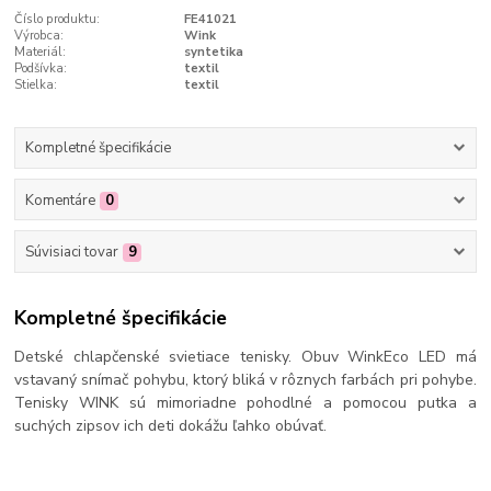
Číslo produktu:
FE41021
Výrobca:
Wink
Materiál:
syntetika
Podšívka:
textil
Stielka:
textil
Kompletné špecifikácie
Komentáre
0
Súvisiaci tovar
9
Kompletné špecifikácie
Detské chlapčenské svietiace tenisky. Obuv WinkEco LED má
vstavaný snímač pohybu, ktorý bliká v rôznych farbách pri pohybe.
Tenisky WINK sú mimoriadne pohodlné a pomocou putka a
suchých zipsov ich deti dokážu ľahko obúvať.