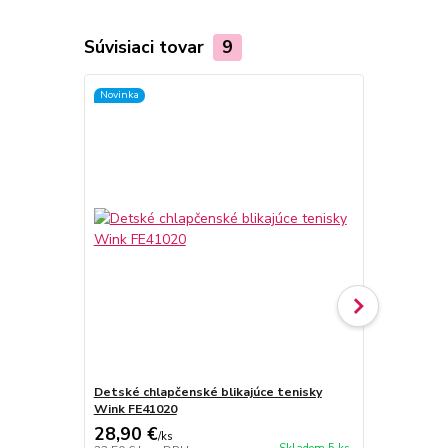
Súvisiaci tovar
9
Novinka
Novinka
Detské chlapčenské blikajúce tenisky
Detské chla
Wink FE41020
Wink FE410
28,90 €
28,90 €
/
ks
/
k