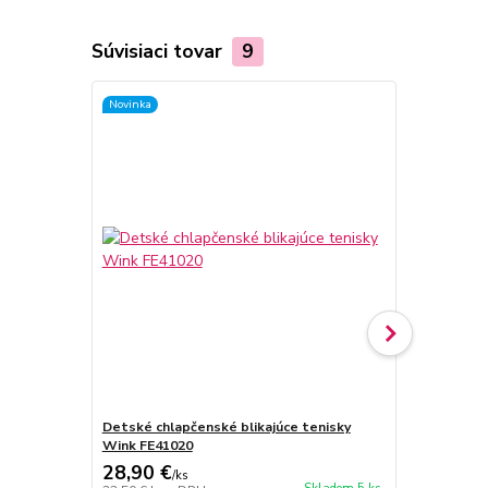
Súvisiaci tovar
9
Novinka
Novinka
Detské chlapčenské blikajúce tenisky
Detské chla
Wink FE41020
Wink FE410
28,90 €
28,90 €
/
ks
/
k