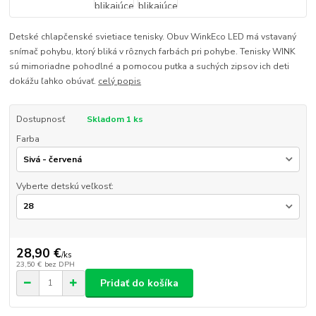
Detské chlapčenské svietiace tenisky. Obuv WinkEco LED má vstavaný
snímač pohybu, ktorý bliká v rôznych farbách pri pohybe. Tenisky WINK
sú mimoriadne pohodlné a pomocou putka a suchých zipsov ich deti
dokážu ľahko obúvať.
celý popis
Dostupnosť
Skladom 1 ks
Farba
Vyberte detskú veľkosť:
28,90 €
/
ks
23,50 €
bez DPH
Pridať do košíka