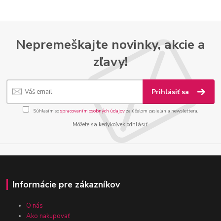
Nepremeškajte novinky, akcie a
zľavy!
Prihlásiť sa
Súhlasím so
spracovaním osobných údajov
za účelom zasielania newslettera.
Môžete sa kedykoľvek odhlásiť.
Informácie pre zákazníkov
O nás
Ako nakupovať