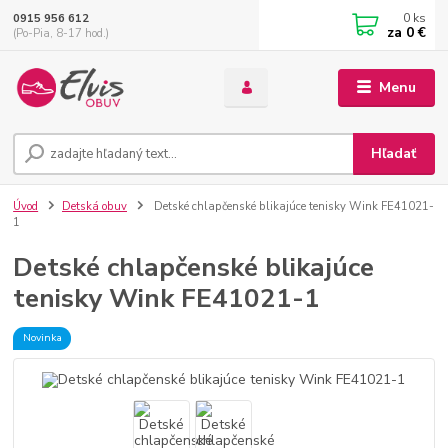
0
ks
0915 956 612
za
0 €
(Po-Pia, 8-17 hod.)
Menu
Hľadať
Úvod
Detská obuv
Detské chlapčenské blikajúce tenisky Wink FE41021-
1
Detské chlapčenské blikajúce
tenisky Wink FE41021-1
Novinka