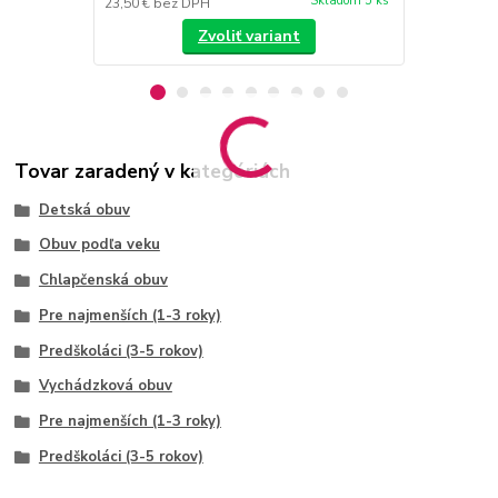
Skladom 5 ks
23,50 €
bez DPH
23,50 €
bez 
Zvoliť variant
Tovar zaradený v kategóriách
Detská obuv
Obuv podľa veku
Chlapčenská obuv
Pre najmenších (1-3 roky)
Predškoláci (3-5 rokov)
Vychádzková obuv
Pre najmenších (1-3 roky)
Predškoláci (3-5 rokov)