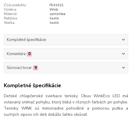
Číslo produktu:
FE41021
Výrobca:
Wink
Materiál:
syntetika
Podšívka:
textil
Stielka:
textil
Kompletné špecifikácie
Komentáre
0
Súvisiaci tovar
9
Kompletné špecifikácie
Detské chlapčenské svietiace tenisky. Obuv WinkEco LED má
vstavaný snímač pohybu, ktorý bliká v rôznych farbách pri pohybe.
Tenisky WINK sú mimoriadne pohodlné a pomocou putka a
suchých zipsov ich deti dokážu ľahko obúvať.