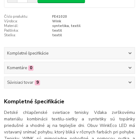
Číslo produktu:
FE41020
Výrobca:
Wink
Materiál:
syntetika, textil
Podšívka:
textil
Stielka:
textil
Kompletné špecifikácie
Komentáre
0
Súvisiaci tovar
9
Kompletné špecifikácie
Detské chlapčenské svietiace tenisky. Vďaka zvrškovému
materiálu kombinácii textilu-sieťky a syntetiky sú topánky
priedušné a vhodné aj na teplejšie dni. Obuv WinkEco LED má
vstavaný snímač pohybu, ktorý bliká v rôznych farbách pri pohybe.
Tenisky WINK sú mimoriadne pohodlné a pomocou putka a