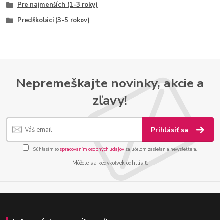
Pre najmenších (1-3 roky)
Predškoláci (3-5 rokov)
Nepremeškajte novinky, akcie a
zľavy!
Prihlásiť sa
Súhlasím so
spracovaním osobných údajov
za účelom zasielania newslettera.
Môžete sa kedykoľvek odhlásiť.