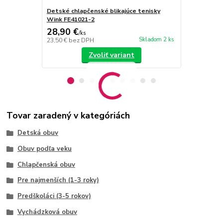
Detské chlapčenské blikajúce tenisky
Detské chla
Wink FE41021-2
Wink FE410
28,90 €
28,90 €
/
ks
/
k
Skladom 2 ks
23,50 €
bez DPH
23,50 €
bez 
Zvoliť variant
Tovar zaradený v kategóriách
Detská obuv
Obuv podľa veku
Chlapčenská obuv
Pre najmenších (1-3 roky)
Predškoláci (3-5 rokov)
Vychádzková obuv