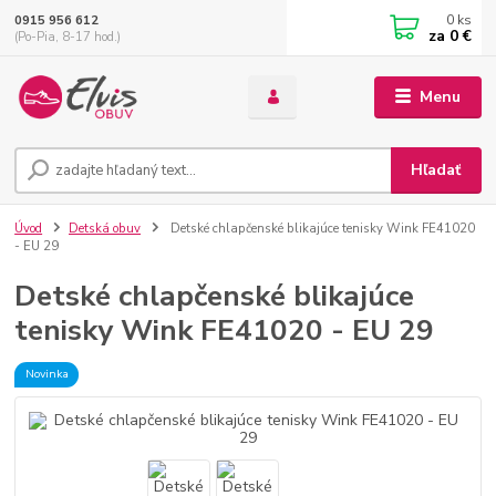
0
ks
0915 956 612
za
0 €
(Po-Pia, 8-17 hod.)
Menu
Hľadať
Úvod
Detská obuv
Detské chlapčenské blikajúce tenisky Wink FE41020
- EU 29
Detské chlapčenské blikajúce
tenisky Wink FE41020 - EU 29
Novinka