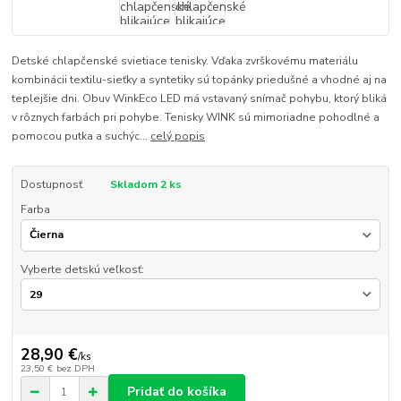
Detské chlapčenské svietiace tenisky. Vďaka zvrškovému materiálu
kombinácii textilu-sieťky a syntetiky sú topánky priedušné a vhodné aj na
teplejšie dni. Obuv WinkEco LED má vstavaný snímač pohybu, ktorý bliká
v rôznych farbách pri pohybe. Tenisky WINK sú mimoriadne pohodlné a
pomocou putka a suchýc...
celý popis
Dostupnosť
Skladom 2 ks
Farba
Vyberte detskú veľkosť:
28,90 €
/
ks
23,50 €
bez DPH
Pridať do košíka