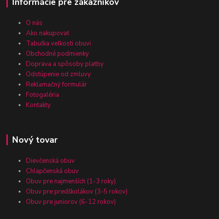
Informácie pre zákazníkov
O nás
Ako nakupovať
Tabuľka veľkosti obuvi
Obchodné podmienky
Doprava a spôsoby platby
Odstúpenie od zmluvy
Reklamačný formulár
Fotogaléria
Kontakty
Nový tovar
Dievčenská obuv
Chlapčenská obuv
Obuv pre najmenších (1-3 roky)
Obuv pre predškolákov (3-5 rokov)
Obuv pre juniorov (6-12 rokov)