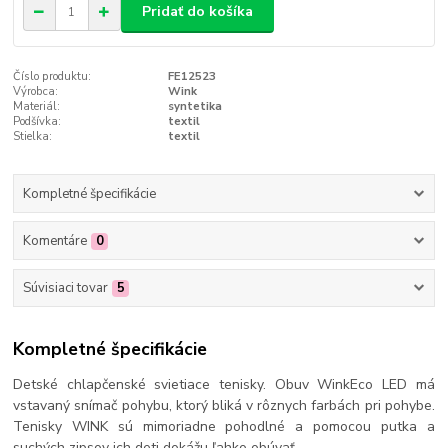
Pridať do košíka
Číslo produktu:
FE12523
Výrobca:
Wink
Materiál:
syntetika
Podšívka:
textil
Stielka:
textil
Kompletné špecifikácie
Komentáre
0
Súvisiaci tovar
5
Kompletné špecifikácie
Detské chlapčenské svietiace tenisky. Obuv WinkEco LED má
vstavaný snímač pohybu, ktorý bliká v rôznych farbách pri pohybe.
Tenisky WINK sú mimoriadne pohodlné a pomocou putka a
suchých zipsov ich deti dokážu ľahko obúvať.