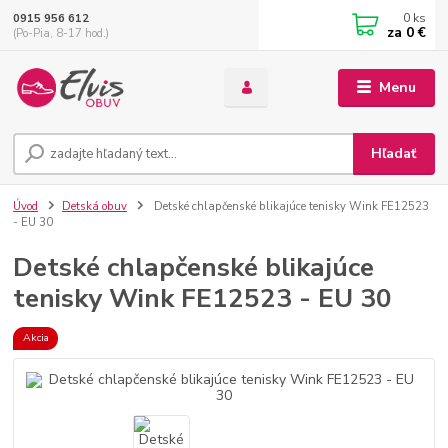
0
ks
0915 956 612
za
0 €
(Po-Pia, 8-17 hod.)
Menu
Hľadať
Úvod
Detská obuv
Detské chlapčenské blikajúce tenisky Wink FE12523
- EU 30
Detské chlapčenské blikajúce
tenisky Wink FE12523 - EU 30
Akcia