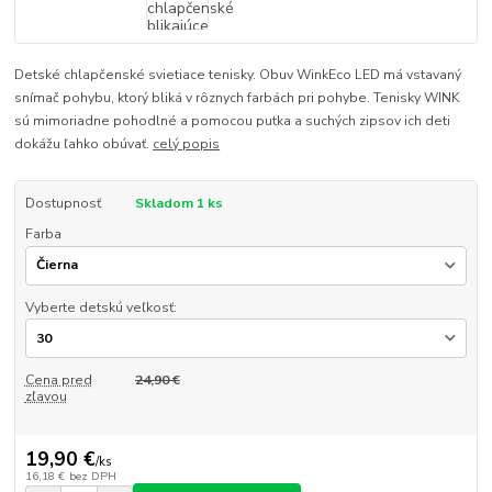
Detské chlapčenské svietiace tenisky. Obuv WinkEco LED má vstavaný
snímač pohybu, ktorý bliká v rôznych farbách pri pohybe. Tenisky WINK
sú mimoriadne pohodlné a pomocou putka a suchých zipsov ich deti
dokážu ľahko obúvať.
celý popis
Dostupnosť
Skladom 1 ks
Farba
Vyberte detskú veľkosť:
Cena pred
24,90 €
zľavou
19,90 €
/
ks
16,18 €
bez DPH