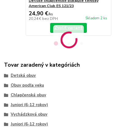
Detské chlapčenské blikajúce tenisky
Detské chla
American Club ES 121/23
American Cl
24,90 €
24,90 €
/
ks
/
k
Skladom 2 ks
20,24 €
bez DPH
20,24 €
bez 
Zvoliť variant
Tovar zaradený v kategóriách
Detská obuv
Obuv podľa veku
Chlapčenská obuv
Juniori (6-12 rokov)
Vychádzková obuv
Juniori (6-12 rokov)