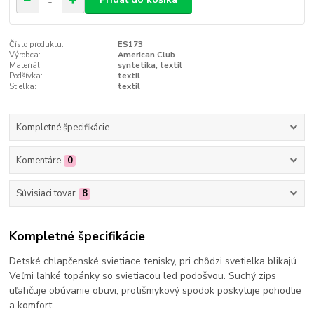
Číslo produktu:
ES173
Výrobca:
American Club
Materiál:
syntetika, textil
Podšívka:
textil
Stielka:
textil
Kompletné špecifikácie
Komentáre
0
Súvisiaci tovar
8
Kompletné špecifikácie
Detské chlapčenské svietiace tenisky, pri chôdzi svetielka blikajú.
Veľmi ľahké topánky so svietiacou led podošvou. Suchý zips
uľahčuje obúvanie obuvi, protišmykový spodok poskytuje pohodlie
a komfort.