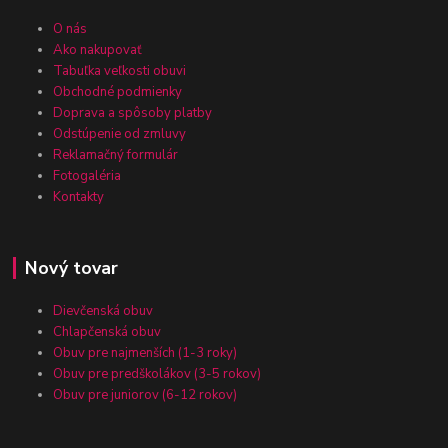
O nás
Ako nakupovať
Tabuľka veľkosti obuvi
Obchodné podmienky
Doprava a spôsoby platby
Odstúpenie od zmluvy
Reklamačný formulár
Fotogaléria
Kontakty
Nový tovar
Dievčenská obuv
Chlapčenská obuv
Obuv pre najmenších (1-3 roky)
Obuv pre predškolákov (3-5 rokov)
Obuv pre juniorov (6-12 rokov)