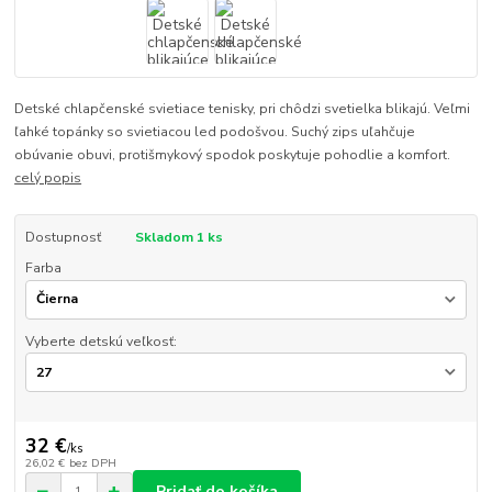
Detské chlapčenské svietiace tenisky, pri chôdzi svetielka blikajú. Veľmi
ľahké topánky so svietiacou led podošvou. Suchý zips uľahčuje
obúvanie obuvi, protišmykový spodok poskytuje pohodlie a komfort.
celý popis
Dostupnosť
Skladom 1 ks
Farba
Vyberte detskú veľkosť:
32 €
/
ks
26,02 €
bez DPH
Pridať do košíka