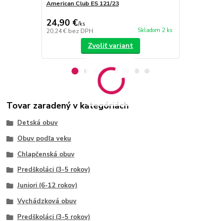
American Club ES 121/23
American Cl
24,90 €
24,90 €
/
ks
/
k
Skladom 2 ks
20,24 €
bez DPH
20,24 €
bez 
Zvoliť variant
Tovar zaradený v kategóriách
Detská obuv
Obuv podľa veku
Chlapčenská obuv
Predškoláci (3-5 rokov)
Juniori (6-12 rokov)
Vychádzková obuv
Predškoláci (3-5 rokov)