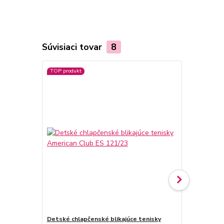
Súvisiaci tovar
8
TOP produkt
TOP produkt
Detské chlapčenské blikajúce tenisky
Detské chla