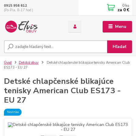
0
ks
0915 956 612
za
0 €
(Po-Pia, 8-17 hod.)
Menu
Hľadať
Úvod
Detská obuv
Detské chlapčenské blikajúce tenisky American Club
ES173 - EU 27
Detské chlapčenské blikajúce
tenisky American Club ES173 -
EU 27
Novinka