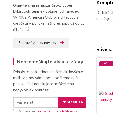
Komple
Objavte s nami naozaj široký výber
blikajúcich tenisiek obľúbených značiek
Detské ch
WINK a American Club pre chlapcov aj
uľahčuje 
dievčatá v ponuke nášho eshopu už od v...
čítať celé
Zobraziť všetky novinky
Súvisia
Nepremeškajte akcie a zľavy!
TOP pro
Prihláste sa k odberu našich akciových e-
mailov a my vám občas pošleme našu
ponuku. Nič neriskujete, môžete sa
kedykoľvek odhlásiť.
Prihlásiť sa
Súhlasím so
spracovaním osobných údajov
za