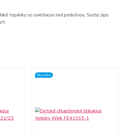
 ľahké topánky so svietiacou led podošvou. Suchý zips
rt.
Novinka
No