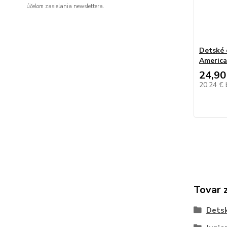
účelom zasielania newslettera.
Detské 
America
24,90
20,24 €
Tovar 
Dets