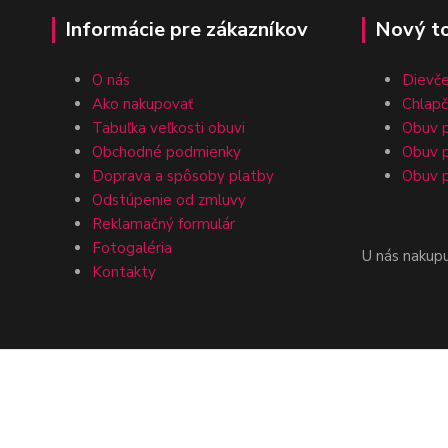
Informácie pre zákazníkov
Nový t
O nás
Dievč
Ako nakupovať
Chlap
Tabuľka veľkosti obuvi
Obuv p
Obchodné podmienky
Obuv p
Doprava a spôsoby platby
Obuv p
Odstúpenie od zmluvy
Reklamačný formulár
Fotogaléria
U nás nakup
Kontakty