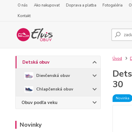
O nás
Ako nakupovať
Doprava a platba
Fotogaléria
O
Kontakt
Úvod
D
Detská obuv
Dets
Dievčenská obuv
30
Chlapčenská obuv
Novinka
Obuv podľa veku
Novinky