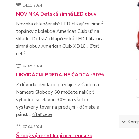
14.11.2024
NOVINKA Detská zimná LED obuv
Novinka chlapčenské LED blikajúce zimné
topánky z kolekcie American Club už na
sklade. Detská chlapčenská LED blikajuca
zimná obuv American Club XD16...
čítať
celé
07.05.2024
LIKVIDÁCIA PREDAJNE ČADCA -30%
Z dôvodu likvidácie predajne v Čadci na
Námestí Slobody 60 môžete nakúpiť
výhodne so zľavou 30% na všetok
vystavený tovar na predajni - dámska a
pánsk...
čítať celé
Kompl
07.04.2024
Široký výber blikajúcich tenisiek