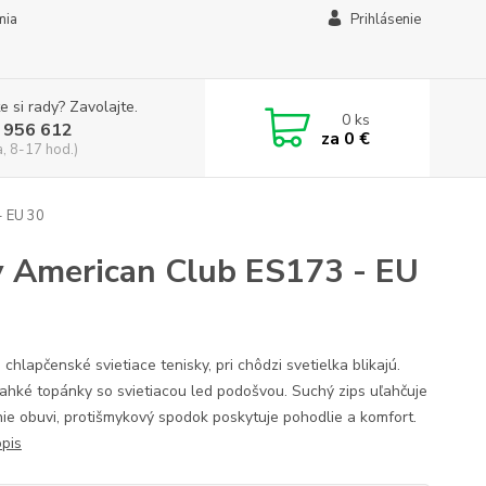
mia
Prihlásenie
e si rady? Zavolajte.
0
ks
 956 612
za
0 €
a, 8-17 hod.)
- EU 30
ky American Club ES173 - EU
chlapčenské svietiace tenisky, pri chôdzi svetielka blikajú.
ľahké topánky so svietiacou led podošvou. Suchý zips uľahčuje
ie obuvi, protišmykový spodok poskytuje pohodlie a komfort.
opis