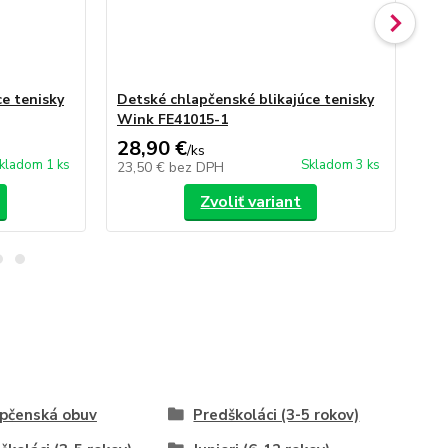
e tenisky
Detské chlapčenské blikajúce tenisky
De
Wink FE41015-1
Wi
28,90 €
28
/
ks
kladom 1 ks
Skladom 3 ks
23,50 €
bez DPH
23
Zvoliť variant
pčenská obuv
Predškoláci (3-5 rokov)