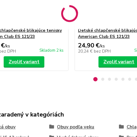
chlapčenské blikajúce tenisky
Detské chlapčenské blikajúc
n Club ES 121/23
American Club ES 121/23
 €
24,90 €
/
ks
/
ks
Skladom 2 ks
S
bez DPH
20,24 €
bez DPH
Zvoliť variant
Zvoliť variant
zaradený v kategóriách
ká obuv
Obuv podľa veku
Chla