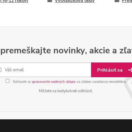
ri (6-12 rokov)
Vychádzková obuv
Pred
premeškajte novinky, akcie a zľa
Prihlásiť sa
Súhlasím so
spracovaním osobných údajov
za účelom zasielania newslettera.
Môžete sa kedykoľvek odhlásiť.