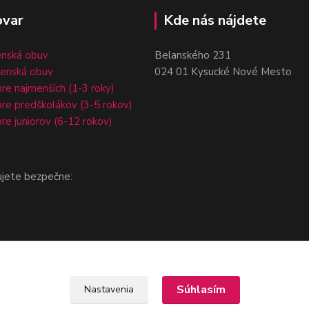
ovar
Kde nás nájdete
enská obuv
Belanského 231
čenská obuv
024 01 Kysucké Nové Mesto
re najmenších (1-3 roky)
re predškolákov (3-5 rokov)
re juniorov (6-12 rokov)
ujete bezpečne:
Súhlasím
Nastavenia