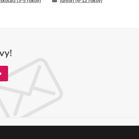
školáci (3-5 rokov)
Juniori (6-12 rokov)
vy!