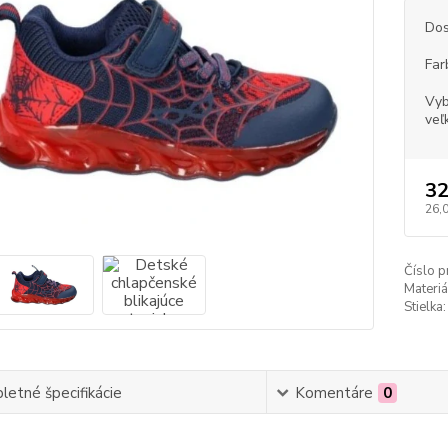
Dos
Far
Vyb
veľ
32
26,
Číslo p
Materiá
Stielka:
etné špecifikácie
Komentáre
0