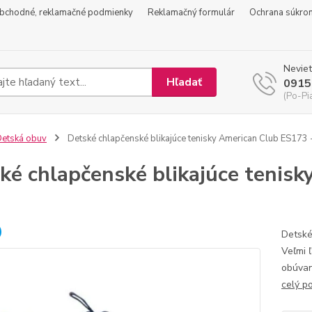
bchodné, reklamačné podmienky
Reklamačný formulár
Ochrana súkro
Neviet
Hľadať
0915
(Po-Pi
etská obuv
Detské chlapčenské blikajúce tenisky American Club ES173 
ké chlapčenské blikajúce tenis
Detské 
Veľmi 
obúvan
celý p