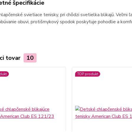
tné špecifikácie
lapčenské svietiace tenisky, pri chôdzi svetielka blikajú. Veľmi
obúvanie obuvi, protišmykový spodok poskytuje pohodlie a komfo
ci tovar
10
dukt
TOP produkt