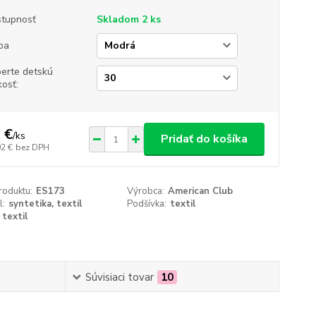
tupnosť
Skladom 2 ks
ba
erte detskú
kosť:
 €
/
ks
Pridať do košíka
02 €
bez DPH
roduktu:
ES173
Výrobca:
American Club
l:
syntetika, textil
Podšívka:
textil
textil
Súvisiaci tovar
10