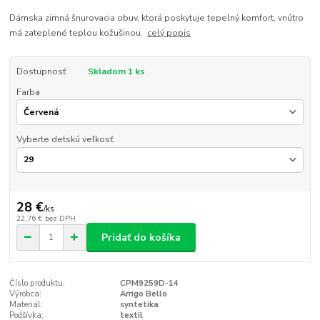
Dámska zimná šnurovacia obuv, ktorá poskytuje tepelný komfort, vnútro
má zateplené teplou kožušinou.
celý popis
Dostupnosť
Skladom 1 ks
Farba
Vyberte detskú veľkosť:
28 €
/
ks
22,76 €
bez DPH
Pridať do košíka
Číslo produktu:
CPM9259D-14
Výrobca:
Arrigo Bello
Materiál:
syntetika
Podšívka:
textil