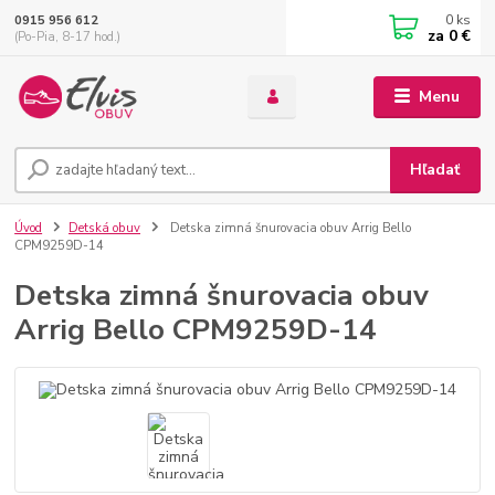
0
ks
0915 956 612
za
0 €
(Po-Pia, 8-17 hod.)
Menu
Hľadať
Úvod
Detská obuv
Detska zimná šnurovacia obuv Arrig Bello
CPM9259D-14
Detska zimná šnurovacia obuv
Arrig Bello CPM9259D-14