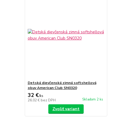
Detská dievčenská zimná softshellová
obuv American Club SN0320
32 €
/
ks
Skladom 2 ks
26,02 €
bez DPH
Zvoliť variant