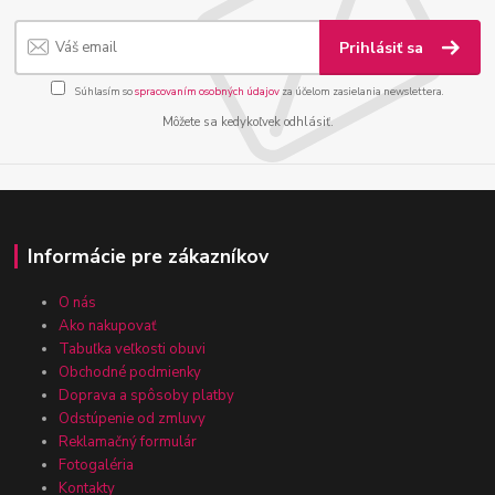
Prihlásiť sa
Súhlasím so
spracovaním osobných údajov
za účelom zasielania newslettera.
Môžete sa kedykoľvek odhlásiť.
Informácie pre zákazníkov
O nás
Ako nakupovať
Tabuľka veľkosti obuvi
Obchodné podmienky
Doprava a spôsoby platby
Odstúpenie od zmluvy
Reklamačný formulár
Fotogaléria
Kontakty