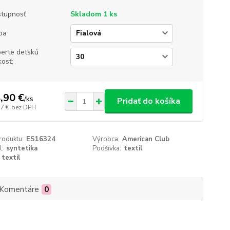
tupnosť
Skladom 1 ks
ba
erte detskú
kosť:
,90 €
/
ks
Pridať do košíka
37 €
bez DPH
roduktu:
ES16324
Výrobca:
American Club
l:
syntetika
Podšívka:
textil
textil
Komentáre
0