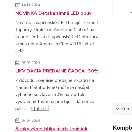
14.11.2024
NOVINKA Detská zimná LED obuv
Novinka chlapčenské LED blikajúce zimné
topánky z kolekcie American Club už na
sklade. Detská chlapčenská LED blikajuca
zimná obuv American Club XD16...
čítať
celé
07.05.2024
LIKVIDÁCIA PREDAJNE ČADCA -30%
Z dôvodu likvidácie predajne v Čadci na
Námestí Slobody 60 môžete nakúpiť
výhodne so zľavou 30% na všetok
vystavený tovar na predajni - dámska a
pánsk...
čítať celé
Kompl
07.04.2024
Komple
Široký výber blikajúcich tenisiek