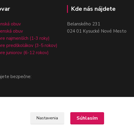
ovar
Kde nás nájdete
enská obuv
Belanského 231
čenská obuv
024 01 Kysucké Nové Mesto
re najmenších (1-3 roky)
re predškolákov (3-5 rokov)
re juniorov (6-12 rokov)
ujete bezpečne:
Súhlasím
Nastavenia