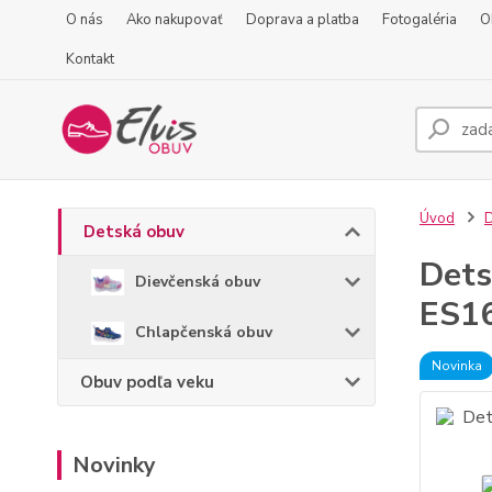
O nás
Ako nakupovať
Doprava a platba
Fotogaléria
O
Kontakt
Úvod
D
Detská obuv
Dets
Dievčenská obuv
ES1
Chlapčenská obuv
Novinka
Obuv podľa veku
Novinky