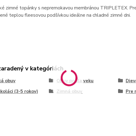
ké zimné topánky s nepremokavou membránou TRIPLETEX. Pre ľ
ené teplou fleesovou podšívkou ideálne na chladné zimné dni.
zaradený v kategóriách
ká obuv
Obuv podľa veku
Diev
koláci (3-5 rokov)
Zimná obuv
Pre 