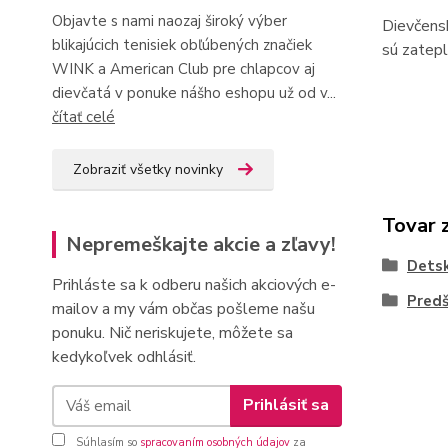
Objavte s nami naozaj široký výber
Dievčens
blikajúcich tenisiek obľúbených značiek
sú zatepl
WINK a American Club pre chlapcov aj
dievčatá v ponuke nášho eshopu už od v...
čítať celé
Zobraziť všetky novinky
Tovar 
Nepremeškajte akcie a zľavy!
Dets
Prihláste sa k odberu našich akciových e-
Predš
mailov a my vám občas pošleme našu
ponuku. Nič neriskujete, môžete sa
kedykoľvek odhlásiť.
Prihlásiť sa
Súhlasím so
spracovaním osobných údajov
za