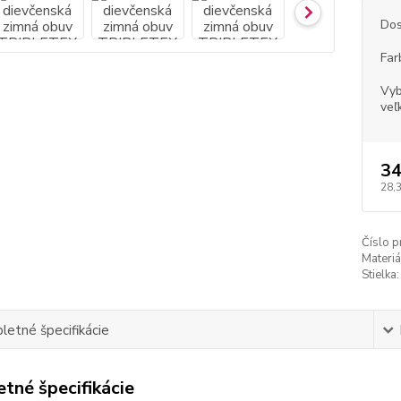
Dos
Far
Vyb
veľ
34
28,
Číslo p
Materiá
Stielka:
etné špecifikácie
tné špecifikácie