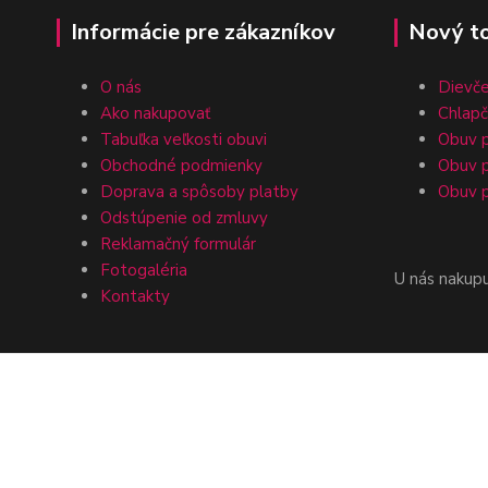
Informácie pre zákazníkov
Nový t
O nás
Dievč
Ako nakupovať
Chlap
Tabuľka veľkosti obuvi
Obuv p
Obchodné podmienky
Obuv p
Doprava a spôsoby platby
Obuv p
Odstúpenie od zmluvy
Reklamačný formulár
Fotogaléria
U nás nakup
Kontakty