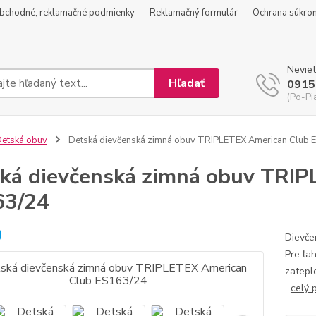
bchodné, reklamačné podmienky
Reklamačný formulár
Ochrana súkro
Neviet
Hľadať
0915
(Po-Pi
etská obuv
Detská dievčenská zimná obuv TRIPLETEX American Club 
ká dievčenská zimná obuv TRI
63/24
Dievče
Pre ľa
zatepl
celý 