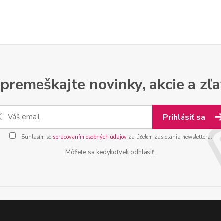
premeškajte novinky, akcie a zľa
Prihlásiť sa
Súhlasím so
spracovaním osobných údajov
za účelom zasielania newslettera.
Môžete sa kedykoľvek odhlásiť.