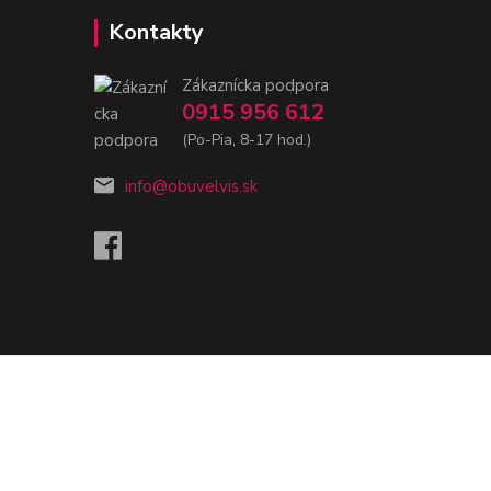
Kontakty
Zákaznícka podpora
0915 956 612
(Po-Pia, 8-17 hod.)
info@obuvelvis.sk