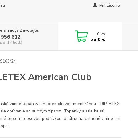
mia
Prihlásenie
e si rady? Zavolajte.
0
ks
 956 612
za
0 €
a, 8-17 hod.)
ES163/24
PLETEX American Club
nské zimné topánky s nepremokavou membránou TRIPLETEX.
hšie obúvanie so suchým zipsom. Topánky a stielka sú
ené teplou fleesovou podšívkou ideálne na chladné zimné dni.
popis