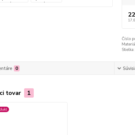
22
17,
Číslo p
Materiá
Stielka:
ntáre
0
Súvisi
ci tovar
1
dukt