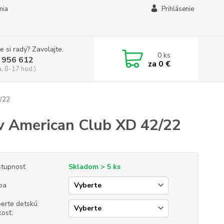
mia
Prihlásenie
e si rady? Zavolajte.
0
ks
 956 612
za
0 €
a, 8-17 hod.)
2/22
v American Club XD 42/22
tupnosť
Skladom > 5 ks
ba
erte detskú
kosť: