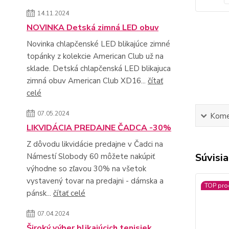
14.11.2024
NOVINKA Detská zimná LED obuv
Novinka chlapčenské LED blikajúce zimné
topánky z kolekcie American Club už na
sklade. Detská chlapčenská LED blikajuca
zimná obuv American Club XD16...
čítať
celé
07.05.2024
Kome
LIKVIDÁCIA PREDAJNE ČADCA -30%
Z dôvodu likvidácie predajne v Čadci na
Súvisia
Námestí Slobody 60 môžete nakúpiť
výhodne so zľavou 30% na všetok
vystavený tovar na predajni - dámska a
TOP pro
pánsk...
čítať celé
07.04.2024
Široký výber blikajúcich tenisiek