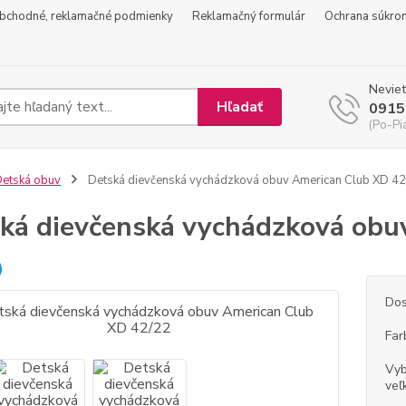
bchodné, reklamačné podmienky
Reklamačný formulár
Ochrana súkro
Neviet
Hľadať
0915
(Po-Pi
etská obuv
Detská dievčenská vychádzková obuv American Club XD 4
ká dievčenská vychádzková obu
Dos
Far
Vyb
veľ