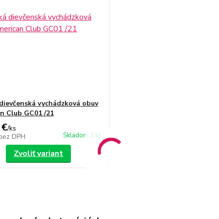
dievčenská vychádzková obuv
n Club GC01 /21
 €
/
ks
Skladom 3 ks
bez DPH
Zvoliť variant