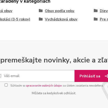
zaradený v kategóriách
ká obuv
Obuv podľa veku
Diev
koláci (3-5 rokov)
Vychádzková obuv
Pre 
premeškajte novinky, akcie a zľa
Prihlásiť sa
Súhlasím so
spracovaním osobných údajov
za účelom zasielania newslettera.
Môžete sa kedykoľvek odhlásiť.