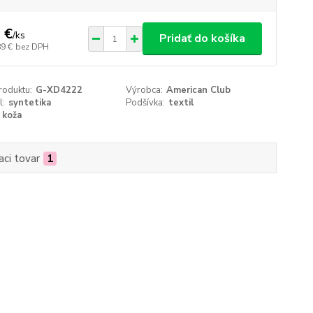
 €
/
ks
Pridať do košíka
89 €
bez DPH
roduktu:
G-XD4222
Výrobca:
American Club
l:
syntetika
Podšívka:
textil
koža
aci tovar
1