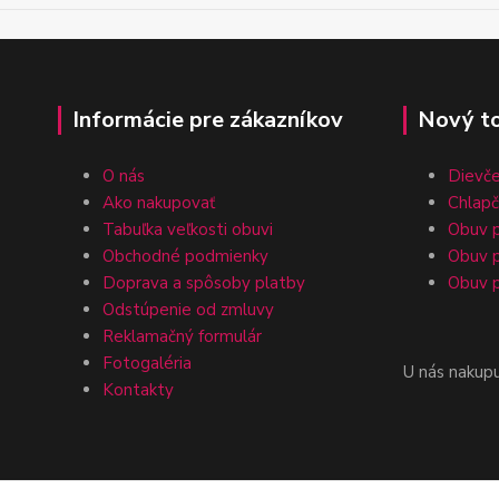
Informácie pre zákazníkov
Nový t
O nás
Dievč
Ako nakupovať
Chlap
Tabuľka veľkosti obuvi
Obuv p
Obchodné podmienky
Obuv p
Doprava a spôsoby platby
Obuv p
Odstúpenie od zmluvy
Reklamačný formulár
Fotogaléria
U nás nakup
Kontakty