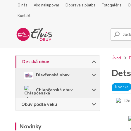
O nás
Ako nakupovať
Doprava a platba
Fotogaléria
O
Kontakt
Úvod
D
Detská obuv
Dets
Dievčenská obuv
Novinka
Chlapčenská obuv
Obuv podľa veku
Novinky