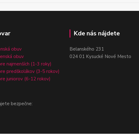
ovar
Kde nás nájdete
enská obuv
Belanského 231
čenská obuv
024 01 Kysucké Nové Mesto
re najmenších (1-3 roky)
re predškolákov (3-5 rokov)
re juniorov (6-12 rokov)
ujete bezpečne: