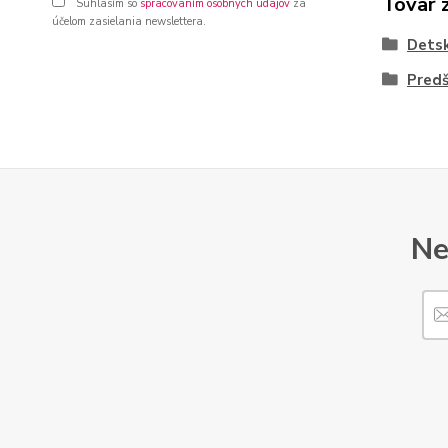
Tovar 
Súhlasím so
spracovaním osobných údajov
za
účelom zasielania newslettera.
Dets
Predš
Ne