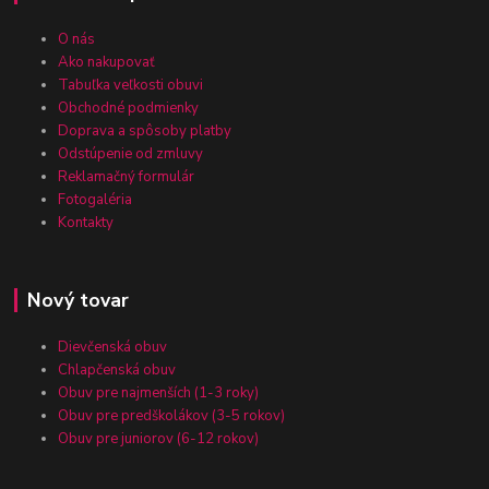
O nás
Ako nakupovať
Tabuľka veľkosti obuvi
Obchodné podmienky
Doprava a spôsoby platby
Odstúpenie od zmluvy
Reklamačný formulár
Fotogaléria
Kontakty
Nový tovar
Dievčenská obuv
Chlapčenská obuv
Obuv pre najmenších (1-3 roky)
Obuv pre predškolákov (3-5 rokov)
Obuv pre juniorov (6-12 rokov)