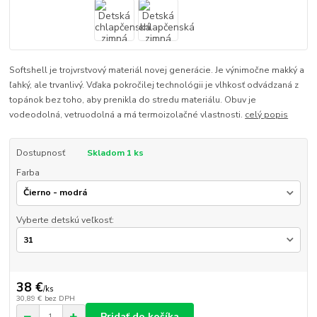
Softshell je trojvrstvový materiál novej generácie. Je výnimočne makký a
ľahký, ale trvanlivý. Vďaka pokročilej technológii je vlhkosť odvádzaná z
topánok bez toho, aby prenikla do stredu materiálu. Obuv je
vodeodolná, vetruodolná a má termoizolačné vlastnosti.
celý popis
Dostupnosť
Skladom 1 ks
Farba
Vyberte detskú veľkosť:
38 €
/
ks
30,89 €
bez DPH
Pridať do košíka