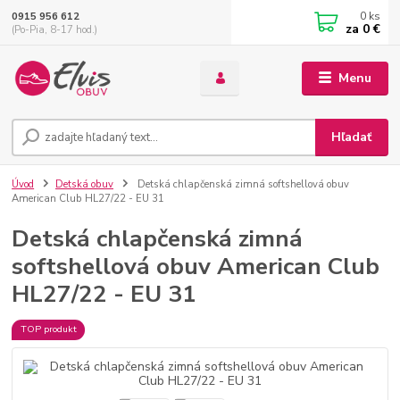
0
ks
0915 956 612
za
0 €
(Po-Pia, 8-17 hod.)
Menu
Hľadať
Úvod
Detská obuv
Detská chlapčenská zimná softshellová obuv
American Club HL27/22 - EU 31
Detská chlapčenská zimná
softshellová obuv American Club
HL27/22 - EU 31
TOP produkt