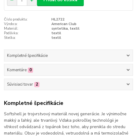
Číslo produktu:
HL2722
Výrobca:
American Club
Materiál:
syntetika, textil
Podšívka:
textil
Stielka:
textil
Kompletné špecifikácie
Komentáre
0
Súvisiaci tovar
2
Kompletné špecifikácie
Softshell je trojvrstvový materiál novej generácie. Je výnimočne
makký a ľahký, ale trvanlivý. Vďaka pokročilej technológii je
vlhkosť odvádzaná z topánok bez toho, aby prenikla do stredu
materiálu. Obuv je vodeodolná, vetruodolná a má termoizolačné