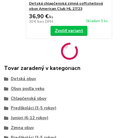
Detská chlapčenská zimná softshellová
Detská chla
obuv American Club HL 27/23
obuv Americ
36,90 €
28,90 €
/
ks
/
k
Skladom 5 ks
30 €
bez DPH
23,50 €
bez 
Zvoliť variant
Tovar zaradený v kategóriách
Detská obuv
Obuv podľa veku
Chlapčenská obuv
Predškoláci (3-5 rokov)
Juniori (6-12 rokov)
Zimna obuv
Predškoláci (3-5 rokov)