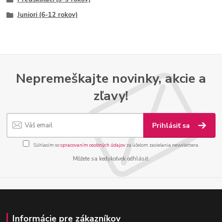
Juniori (6-12 rokov)
Nepremeškajte novinky, akcie a
zľavy!
Prihlásiť sa
Súhlasím so
spracovaním osobných údajov
za účelom zasielania newslettera.
Môžete sa kedykoľvek odhlásiť.
Informácie pre zákazníkov