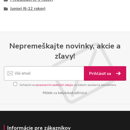
Juniori (6-12 rokov)
Nepremeškajte novinky, akcie a
zľavy!
Prihlásiť sa
Súhlasím so
spracovaním osobných údajov
za účelom zasielania newslettera.
Môžete sa kedykoľvek odhlásiť.
Informácie pre zákazníkov