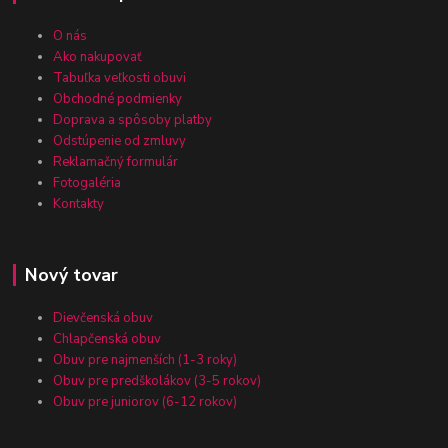
O nás
Ako nakupovať
Tabuľka veľkosti obuvi
Obchodné podmienky
Doprava a spôsoby platby
Odstúpenie od zmluvy
Reklamačný formulár
Fotogaléria
Kontakty
Nový tovar
Dievčenská obuv
Chlapčenská obuv
Obuv pre najmenších (1-3 roky)
Obuv pre predškolákov (3-5 rokov)
Obuv pre juniorov (6-12 rokov)