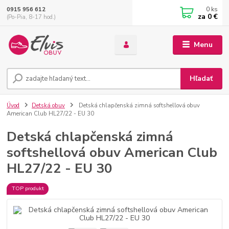
0
ks
0915 956 612
za
0 €
(Po-Pia, 8-17 hod.)
Menu
Hľadať
Úvod
Detská obuv
Detská chlapčenská zimná softshellová obuv
American Club HL27/22 - EU 30
Detská chlapčenská zimná
softshellová obuv American Club
HL27/22 - EU 30
TOP produkt