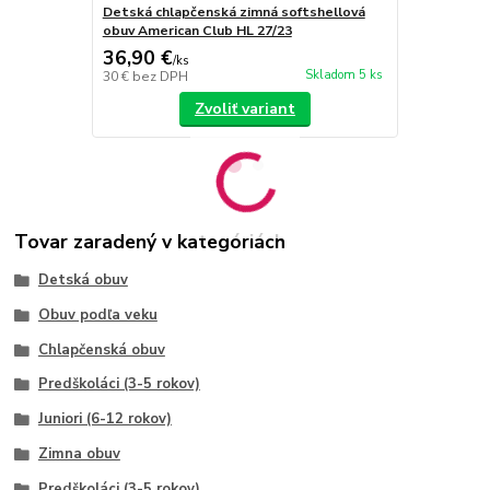
Detská chlapčenská zimná softshellová
Detská chla
obuv American Club HL 27/23
obuv Americ
36,90 €
28,90 €
/
ks
/
k
Skladom 5 ks
30 €
bez DPH
23,50 €
bez 
Zvoliť variant
Tovar zaradený v kategóriách
Detská obuv
Obuv podľa veku
Chlapčenská obuv
Predškoláci (3-5 rokov)
Juniori (6-12 rokov)
Zimna obuv
Predškoláci (3-5 rokov)