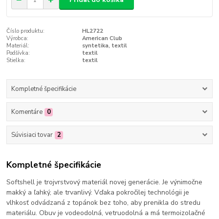
Číslo produktu:
HL2722
Výrobca:
American Club
Materiál:
syntetika, textil
Podšívka:
textil
Stielka:
textil
Kompletné špecifikácie
Komentáre
0
Súvisiaci tovar
2
Kompletné špecifikácie
Softshell je trojvrstvový materiál novej generácie. Je výnimočne
makký a ľahký, ale trvanlivý. Vďaka pokročilej technológii je
vlhkosť odvádzaná z topánok bez toho, aby prenikla do stredu
materiálu. Obuv je vodeodolná, vetruodolná a má termoizolačné