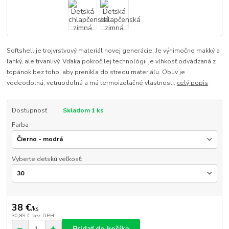
Softshell je trojvrstvový materiál novej generácie. Je výnimočne makký a
ľahký, ale trvanlivý. Vďaka pokročilej technológii je vlhkosť odvádzaná z
topánok bez toho, aby prenikla do stredu materiálu. Obuv je
vodeodolná, vetruodolná a má termoizolačné vlastnosti.
celý popis
Dostupnosť
Skladom 1 ks
Farba
Vyberte detskú veľkosť:
38 €
/
ks
30,89 €
bez DPH
Pridať do košíka