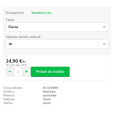
Dostupnosť
Skladom 1 ks
Farba
Vyberte detskú veľkosť:
24,90 €
/
ks
20,24 €
bez DPH
Pridať do košíka
Číslo produktu:
W-3Z9089
Výrobca:
Wojtylko
Materiál:
syntetika
Podšívka:
textil
Stielka:
textil