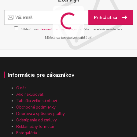
Prihlásiť sa
Súhlasím so
spracovaním osobných údajov
za účelom zasielania newslettera.
Môžete sa kedykoľvek odhlásiť.
Informácie pre zákazníkov
O nás
Ako nakupovať
Tabuľka veľkosti obuvi
Obchodné podmienky
Doprava a spôsoby platby
Odstúpenie od zmluvy
Reklamačný formulár
Fotogaléria