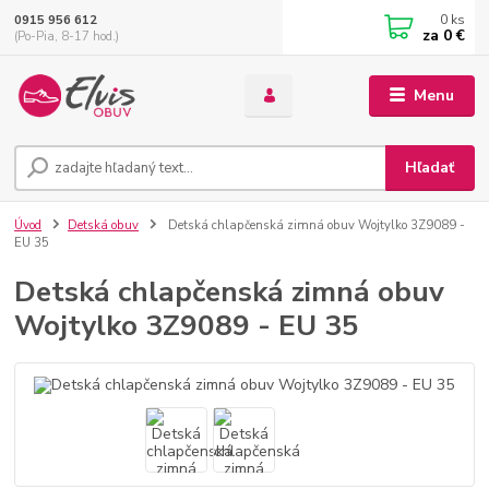
0
ks
0915 956 612
za
0 €
(Po-Pia, 8-17 hod.)
Menu
Hľadať
Úvod
Detská obuv
Detská chlapčenská zimná obuv Wojtylko 3Z9089 -
EU 35
Detská chlapčenská zimná obuv
Wojtylko 3Z9089 - EU 35