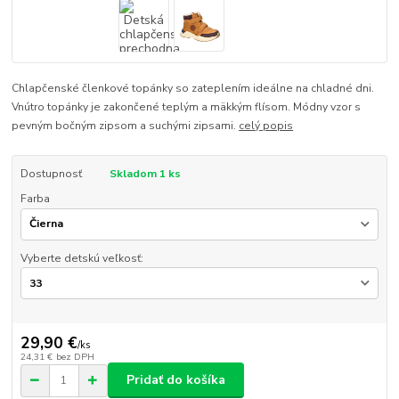
Chlapčenské členkové topánky so zateplením ideálne na chladné dni.
Vnútro topánky je zakončené teplým a mäkkým flísom. Módny vzor s
pevným bočným zipsom a suchými zipsami.
celý popis
Dostupnosť
Skladom 1 ks
Farba
Vyberte detskú veľkosť:
29,90 €
/
ks
24,31 €
bez DPH
Pridať do košíka