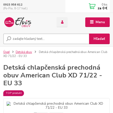
0
ks
0915 956 612
za
0 €
(Po-Pia, 8-17 hod.)
Menu
Hľadať
Úvod
Detská obuv
Detská chlapčenská prechodná obuv American Club
XD 71/22 - EU 33
Detská chlapčenská prechodná
obuv American Club XD 71/22 -
EU 33
TOP produkt