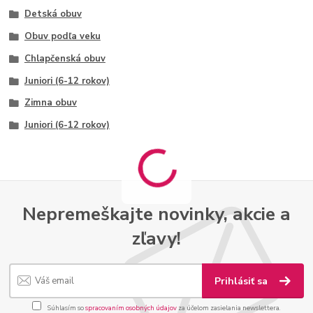
Detská obuv
Obuv podľa veku
Chlapčenská obuv
Juniori (6-12 rokov)
Zimna obuv
Juniori (6-12 rokov)
Nepremeškajte novinky, akcie a
zľavy!
Prihlásiť sa
Súhlasím so
spracovaním osobných údajov
za účelom zasielania newslettera.