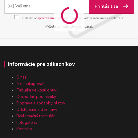
Prihlásiť sa
Súhlasím so
spracovaním osobných údajov
za účelom zasielania newslettera.
Môžete sa kedykoľvek odhlásiť.
Informácie pre zákazníkov
O nás
Ako nakupovať
Tabuľka veľkosti obuvi
Obchodné podmienky
Doprava a spôsoby platby
Odstúpenie od zmluvy
Reklamačný formulár
Fotogaléria
Kontakty