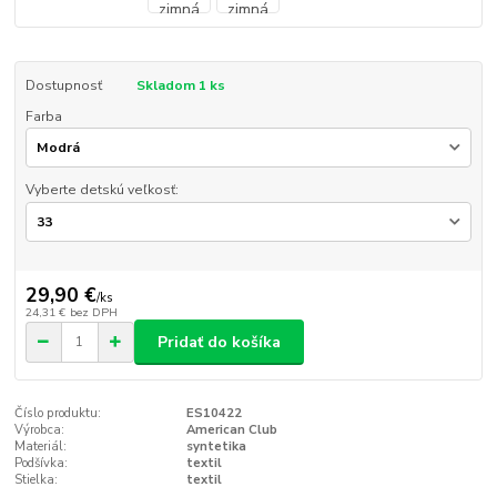
Dostupnosť
Skladom 1 ks
Farba
Vyberte detskú veľkosť:
29,90 €
/
ks
24,31 €
bez DPH
Pridať do košíka
Číslo produktu:
ES10422
Výrobca:
American Club
Materiál:
syntetika
Podšívka:
textil
Stielka:
textil