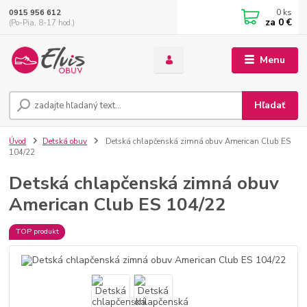
0
ks
0915 956 612
za
0 €
(Po-Pia, 8-17 hod.)
Menu
Hľadať
Úvod
Detská obuv
Detská chlapčenská zimná obuv American Club ES
104/22
Detská chlapčenská zimná obuv
American Club ES 104/22
TOP produkt