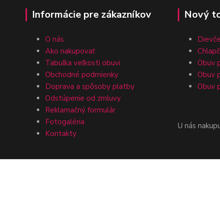
Informácie pre zákazníkov
Nový t
O nás
Dievč
Ako nakupovať
Chlap
Tabuľka veľkosti obuvi
Obuv p
Obchodné podmienky
Obuv p
Doprava a spôsoby platby
Obuv p
Odstúpenie od zmluvy
Reklamačný formulár
Fotogaléria
U nás nakup
Kontakty