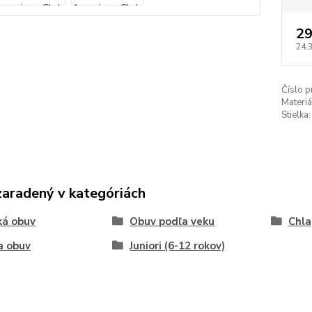
29
24,
Číslo p
Materiá
Stielka:
zaradený v kategóriách
ká obuv
Obuv podľa veku
Chla
a obuv
Juniori (6-12 rokov)