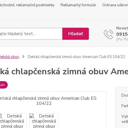
bchodné, reklamačné podmienky
Reklamačný formulár
Ochrana súkro
Neviet
Hľadať
0915
(Po-Pi
etská obuv
Detská chlapčenská zimná obuv American Club ES 104/22
ká chlapčenská zimná obuv Ame
ukt
Dos
Far
Vyb
veľ