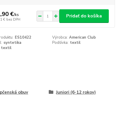
,90 €
/
ks
Pridať do košíka
31 €
bez DPH
roduktu:
ES10422
Výrobca:
American Club
l:
syntetika
Podšívka:
textil
textil
pčenská obuv
Juniori (6-12 rokov)