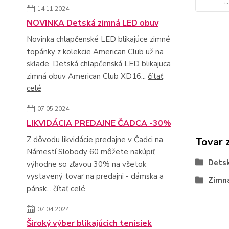
14.11.2024
NOVINKA Detská zimná LED obuv
Novinka chlapčenské LED blikajúce zimné
topánky z kolekcie American Club už na
sklade. Detská chlapčenská LED blikajuca
zimná obuv American Club XD16...
čítať
celé
07.05.2024
LIKVIDÁCIA PREDAJNE ČADCA -30%
Z dôvodu likvidácie predajne v Čadci na
Tovar 
Námestí Slobody 60 môžete nakúpiť
Dets
výhodne so zľavou 30% na všetok
vystavený tovar na predajni - dámska a
Zimn
pánsk...
čítať celé
07.04.2024
Široký výber blikajúcich tenisiek