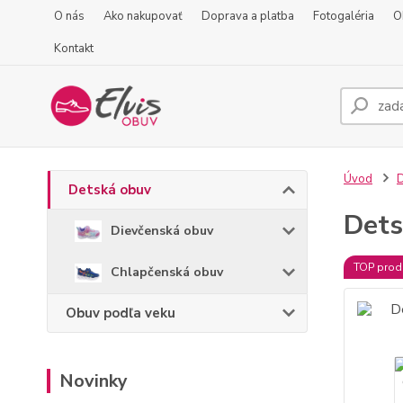
O nás
Ako nakupovať
Doprava a platba
Fotogaléria
O
Kontakt
Úvod
D
Detská obuv
Dets
Dievčenská obuv
TOP prod
Chlapčenská obuv
Obuv podľa veku
Novinky