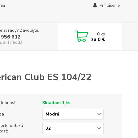
mia
Prihlásenie
e si rady? Zavolajte.
0
ks
 956 612
za
0 €
a, 8-17 hod.)
rican Club ES 104/22
tupnosť
Skladom 1 ks
ba
erte detskú
kosť: