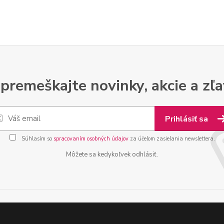
premeškajte novinky, akcie a zľa
Prihlásiť sa
Súhlasím so
spracovaním osobných údajov
za účelom zasielania newslettera.
Môžete sa kedykoľvek odhlásiť.