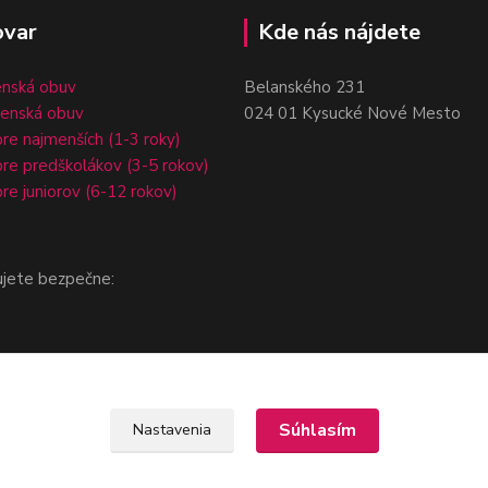
ovar
Kde nás nájdete
enská obuv
Belanského 231
čenská obuv
024 01 Kysucké Nové Mesto
re najmenších (1-3 roky)
re predškolákov (3-5 rokov)
re juniorov (6-12 rokov)
ujete bezpečne:
Súhlasím
Nastavenia