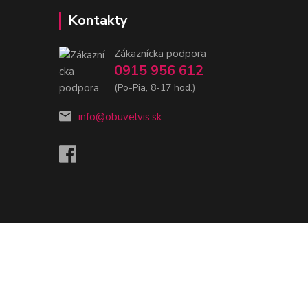
Kontakty
Zákaznícka podpora
0915 956 612
(Po-Pia, 8-17 hod.)
info@obuvelvis.sk