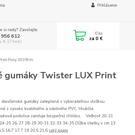
mia
Prihlásenie
e si rady? Zavolajte.
0
ks
 956 612
za
0 €
a, 8-17 hod.)
Print Pony 0039HA
 gumáky Twister LUX Print
 dievčenské gumáky zateplené s vyberateľnou vložkou.
né z vysoko kvalitného a odolného PVC. Hrubšia
myková podošva zaisťuje bezpečnú chôdzu. Veľkosť 20-21
24-25 26-27 28-29 30-31 32-33 34-35 Dĺžka stielky v cm 13
5,5 16,7 17,7 19 20,5 21,6
celý popis