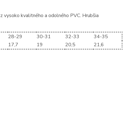
z vysoko kvalitného a odolného PVC. Hrubšia
28-29
30-31
32-33
34-35
17,7
19
20,5
21,6