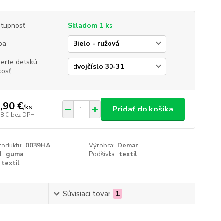
tupnosť
Skladom 1 ks
ba
erte detskú
kosť:
,90 €
/
ks
Pridať do košíka
18 €
bez DPH
roduktu:
0039HA
Výrobca:
Demar
l:
guma
Podšívka:
textil
textil
Súvisiaci tovar
1