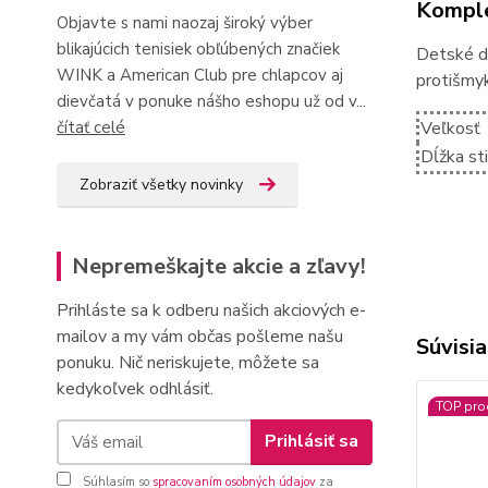
Komple
Objavte s nami naozaj široký výber
blikajúcich tenisiek obľúbených značiek
Detské d
WINK a American Club pre chlapcov aj
protišmy
dievčatá v ponuke nášho eshopu už od v...
čítať celé
Veľkosť
Dĺžka st
Zobraziť všetky novinky
Nepremeškajte akcie a zľavy!
Prihláste sa k odberu našich akciových e-
mailov a my vám občas pošleme našu
Súvisia
ponuku. Nič neriskujete, môžete sa
kedykoľvek odhlásiť.
TOP pro
Prihlásiť sa
Súhlasím so
spracovaním osobných údajov
za