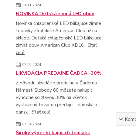
14.11.2024
NOVINKA Detská zimná LED obuv
Novinka chlapčenské LED blikajúce zimné
topánky z kolekcie American Club už na
sklade. Detská chlapčenská LED blikajuca
zimná obuv American Club XD16...
čítať
celé
07.05.2024
LIKVIDÁCIA PREDAJNE ČADCA -30%
Z dôvodu likvidácie predajne v Čadci na
Námestí Slobody 60 môžete nakúpiť
výhodne so zľavou 30% na všetok
vystavený tovar na predajni - dámska a
pánsk...
čítať celé
Kompl
07.04.2024
Široký výber blikajúcich tenisiek