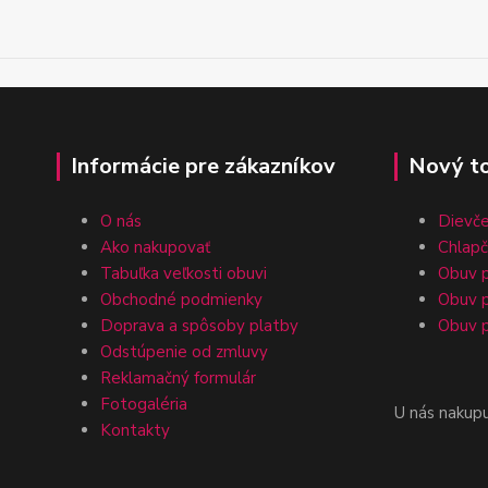
Informácie pre zákazníkov
Nový t
O nás
Dievč
Ako nakupovať
Chlap
Tabuľka veľkosti obuvi
Obuv p
Obchodné podmienky
Obuv p
Doprava a spôsoby platby
Obuv p
Odstúpenie od zmluvy
Reklamačný formulár
Fotogaléria
U nás nakup
Kontakty