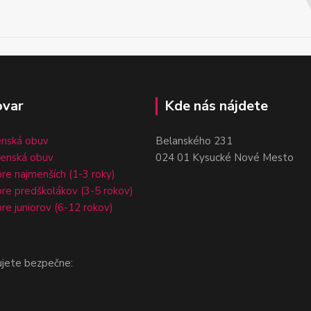
ovar
Kde nás nájdete
enská obuv
Belanského 231
čenská obuv
024 01 Kysucké Nové Mesto
re najmenších (1-3 roky)
re predškolákov (3-5 rokov)
re juniorov (6-12 rokov)
ujete bezpečne: