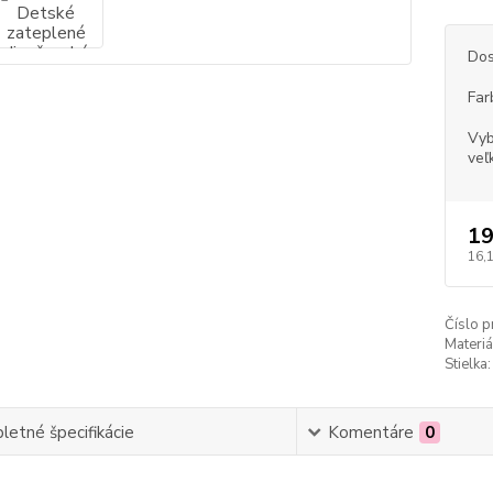
Dos
Far
Vyb
veľ
19
16,
Číslo p
Materiá
Stielka:
etné špecifikácie
Komentáre
0