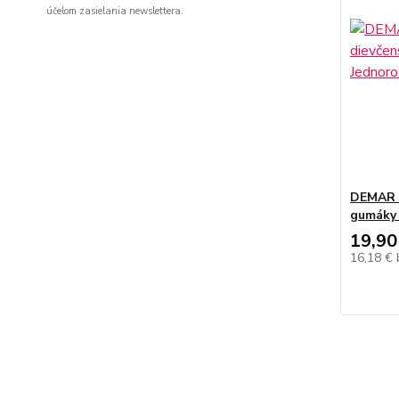
účelom zasielania newslettera.
DEMAR D
gumáky 
19,90
16,18 €