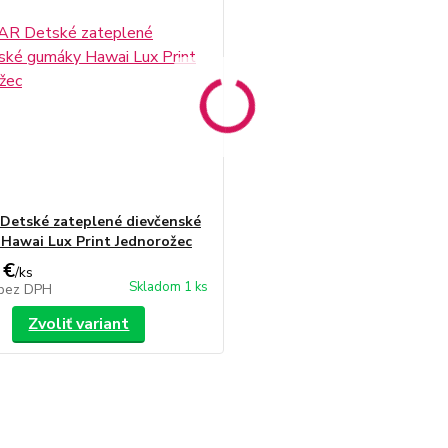
etské zateplené dievčenské
Hawai Lux Print Jednorožec
 €
/
ks
Skladom 1 ks
bez DPH
Zvoliť variant