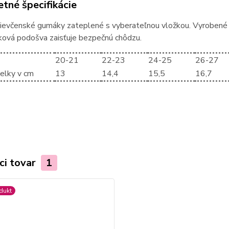
tné špecifikácie
ievčenské gumáky zateplené s vyberateľnou vložkou. Vyrobené 
ková podošva zaisťuje bezpečnú chôdzu.
20-21
22-23
24-25
26-27
ielky v cm
13
14,4
15,5
16,7
ci tovar
1
dukt