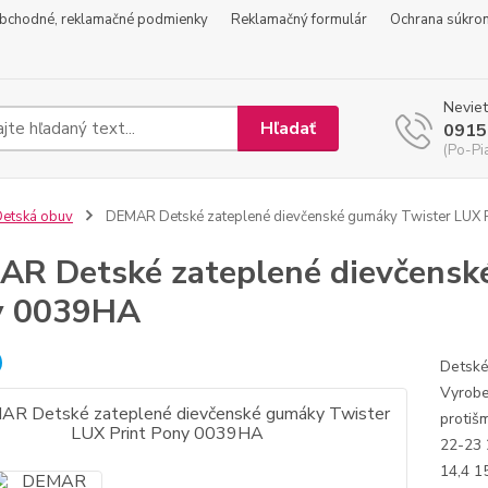
bchodné, reklamačné podmienky
Reklamačný formulár
Ochrana súkro
Neviet
Hľadať
0915
(Po-Pi
etská obuv
DEMAR Detské zateplené dievčenské gumáky Twister LUX 
R Detské zateplené dievčenské
y 0039HA
Detské
Vyrobe
protiš
22-23 
14,4 1