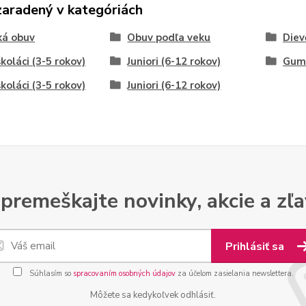
zaradený v kategóriách
ká obuv
Obuv podľa veku
Diev
koláci (3-5 rokov)
Juniori (6-12 rokov)
Gum
koláci (3-5 rokov)
Juniori (6-12 rokov)
premeškajte novinky, akcie a zľa
Prihlásiť sa
Súhlasím so
spracovaním osobných údajov
za účelom zasielania newslettera.
Môžete sa kedykoľvek odhlásiť.