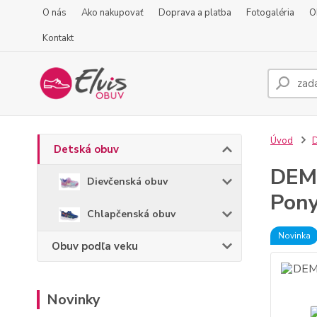
O nás
Ako nakupovať
Doprava a platba
Fotogaléria
O
Kontakt
Úvod
D
Detská obuv
DEMA
Dievčenská obuv
Pon
Chlapčenská obuv
Novinka
Obuv podľa veku
Novinky