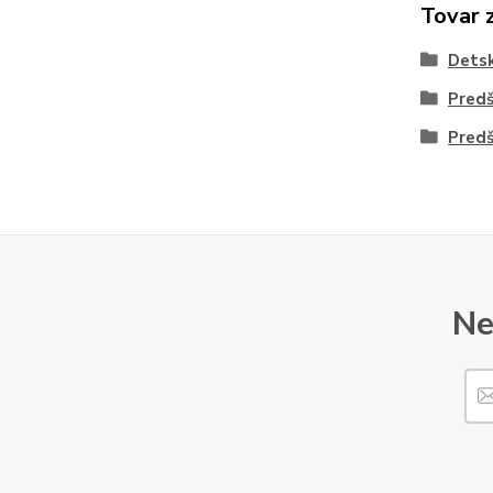
Tovar 
Dets
Predš
Predš
Ne