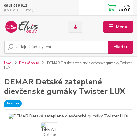
0
ks
0915 956 612
za
0 €
(Po-Pia, 8-17 hod.)
Menu
Hľadať
Úvod
Detská obuv
DEMAR Detské zateplené dievčenské gumáky Twister
LUX
DEMAR Detské zateplené
dievčenské gumáky Twister LUX
Novinka