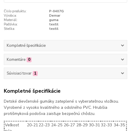
Číslo produktu:
P-0407G
Výrobca:
Demar
Materiál:
guma
Podšívka:
textil
Stielka:
textil
Kompletné špecifikácie
Komentáre
0
Súvisiaci tovar
1
Kompletné špecifikácie
Detské dievčenské gumáky zateplené s vyberateľnou vložkou.
Vyrobené z vysoko kvalitného a odolného PVC. Hrubšia
protišmyková podošva zaisťuje bezpečnú chôdzu.
Veľkosť
20-21
22-23
24-25
26-27
28-29
30-31
32-33
34-35