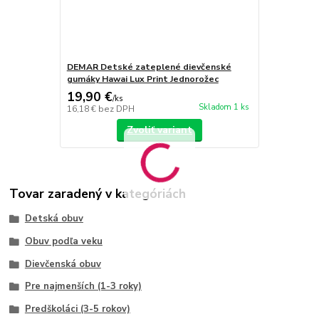
DEMAR Detské zateplené dievčenské
gumáky Hawai Lux Print Jednorožec
19,90 €
/
ks
Skladom 1 ks
16,18 €
bez DPH
Zvoliť variant
Tovar zaradený v kategóriách
Detská obuv
Obuv podľa veku
Dievčenská obuv
Pre najmenších (1-3 roky)
Predškoláci (3-5 rokov)