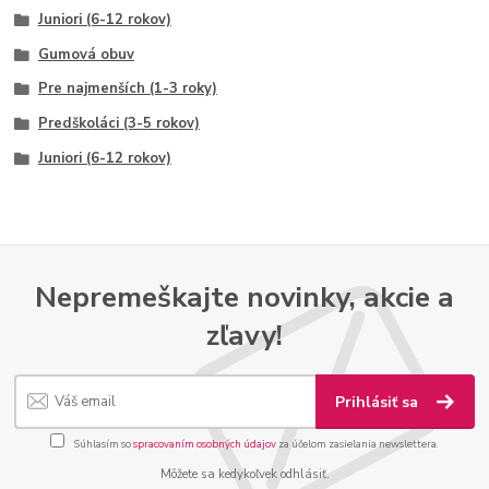
Juniori (6-12 rokov)
Gumová obuv
Pre najmenších (1-3 roky)
Predškoláci (3-5 rokov)
Juniori (6-12 rokov)
Nepremeškajte novinky, akcie a
zľavy!
Prihlásiť sa
Súhlasím so
spracovaním osobných údajov
za účelom zasielania newslettera.
Môžete sa kedykoľvek odhlásiť.