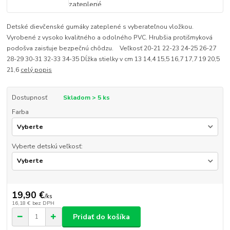
Detské dievčenské gumáky zateplené s vyberateľnou vložkou.
Vyrobené z vysoko kvalitného a odolného PVC. Hrubšia protišmyková
podošva zaisťuje bezpečnú chôdzu. Veľkosť 20-21 22-23 24-25 26-27
28-29 30-31 32-33 34-35 Dĺžka stielky v cm 13 14,4 15,5 16,7 17,7 19 20,5
21,6
celý popis
Dostupnosť
Skladom > 5 ks
Farba
Vyberte detskú veľkosť:
19,90 €
/
ks
16,18 €
bez DPH
Pridať do košíka