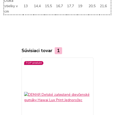
Dĺžka
stielky v
13
14,4
15,5
16,7
17,7
19
20,5
21,6
cm
Súvisiaci tovar
1
TOP produkt