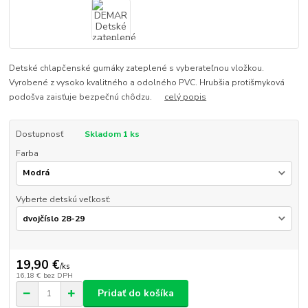
Detské chlapčenské gumáky zateplené s vyberateľnou vložkou.
Vyrobené z vysoko kvalitného a odolného PVC. Hrubšia protišmyková
podošva zaisťuje bezpečnú chôdzu.
celý popis
Dostupnosť
Skladom 1 ks
Farba
Vyberte detskú veľkosť:
19,90 €
/
ks
16,18 €
bez DPH
Pridať do košíka