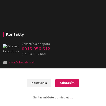
Kontakty
Zákaznícka podpora
0915 956 612
(Po-Pia, 8-17 hod.)
info@obuvelvis.sk
Súhlasím
Nastavenia
ObuvElvis 2020 | Vytvorila
Webovica.sk - tá píše. Weby!
Súhlas môžete odmietnuť
tu
.
Vytvorené na
Eshop-rychlo.sk