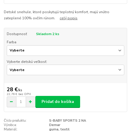
Detské snehule, ktoré poskytujú teplotný komfort, majú vnútro
zateplené 100% ovčím rúnom.
celý popis
Dostupnosť
Skladom 2 ks
Farba
Vyberte detskú veľkosť:
28 €
/
ks
22,76 €
bez DPH
Pridať do košíka
Číslo produktu:
S-BABY SPORTS 2 NA
Výrobca:
Demar
Materiál:
guma, textil