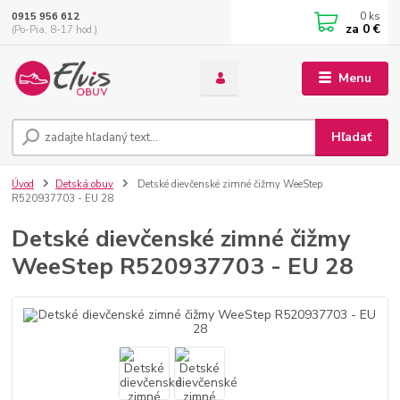
0
ks
0915 956 612
za
0 €
(Po-Pia, 8-17 hod.)
Menu
Hľadať
Úvod
Detská obuv
Detské dievčenské zimné čižmy WeeStep
R520937703 - EU 28
Detské dievčenské zimné čižmy
WeeStep R520937703 - EU 28