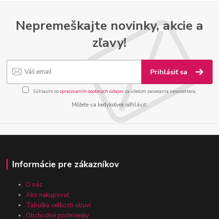
Nepremeškajte novinky, akcie a
zľavy!
Prihlásiť sa
Súhlasím so
spracovaním osobných údajov
za účelom zasielania newslettera.
Môžete sa kedykoľvek odhlásiť.
Informácie pre zákazníkov
O nás
Ako nakupovať
Tabuľka veľkosti obuvi
Obchodné podmienky