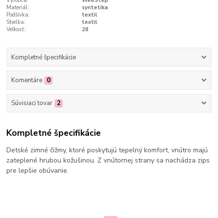
Výrobca:
WeeStep
Materiál:
syntetika
Podšívka:
textil
Stielka:
textil
Veľkosť::
28
Kompletné špecifikácie
Komentáre
0
Súvisiaci tovar
2
Kompletné špecifikácie
Detské zimné čižmy, ktoré poskytujú tepelný komfort, vnútro majú
zateplené hrubou kožušinou. Z vnútornej strany sa nachádza zips
pre lepšie obúvanie.