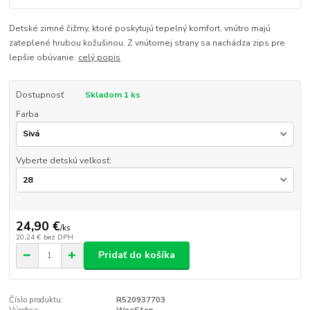
Detské zimné čižmy, ktoré poskytujú tepelný komfort, vnútro majú
zateplené hrubou kožušinou. Z vnútornej strany sa nachádza zips pre
lepšie obúvanie.
celý popis
Dostupnosť
Skladom 1 ks
Farba
Vyberte detskú veľkosť:
24,90 €
/
ks
20,24 €
bez DPH
Pridať do košíka
Číslo produktu:
R520937703