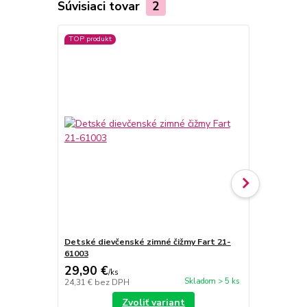
Súvisiaci tovar
2
TOP produkt
Detské dievčenské zimné čižmy Fart 21-
Detské die
61003
R520937701
29,90 €
24 €
/
ks
/
ks
Skladom > 5 ks
24,31 €
bez DPH
19,51 €
bez 
Zvoliť variant