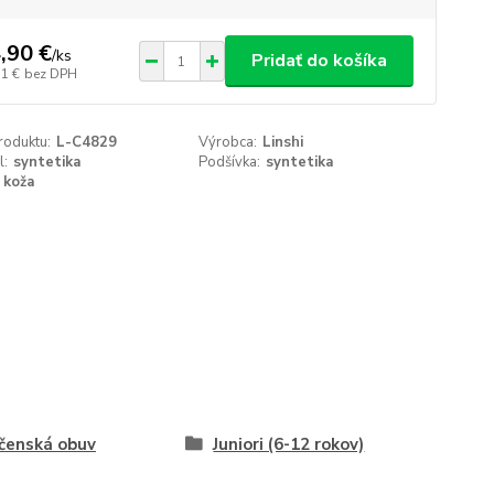
,90 €
/
ks
Pridať do košíka
11 €
bez DPH
roduktu:
L-C4829
Výrobca:
Linshi
l:
syntetika
Podšívka:
syntetika
koža
čenská obuv
Juniori (6-12 rokov)