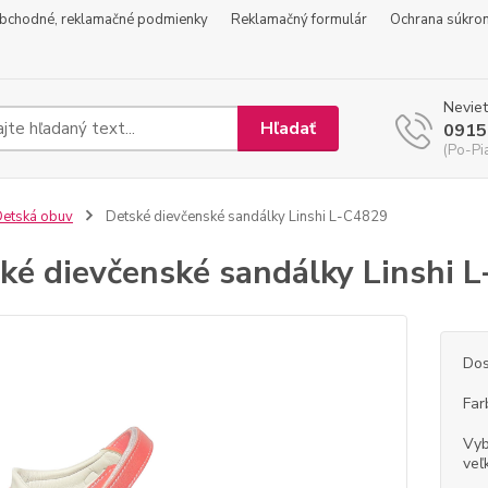
bchodné, reklamačné podmienky
Reklamačný formulár
Ochrana súkro
Neviet
Hľadať
0915
(Po-Pi
etská obuv
Detské dievčenské sandálky Linshi L-C4829
ké dievčenské sandálky Linshi 
Dos
Far
Vyb
veľ