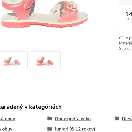
14
12,
Číslo p
Materiá
Stielka:
zaradený v kategóriách
ká obuv
Obuv podľa veku
Diev
á obuv
Juniori (6-12 rokov)