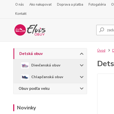
O nás
Ako nakupovať
Doprava a platba
Fotogaléria
O
Kontakt
Úvod
D
Detská obuv
Dets
Dievčenská obuv
Chlapčenská obuv
Obuv podľa veku
Novinky