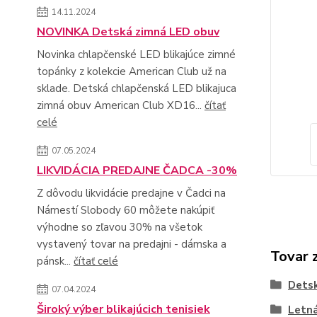
14.11.2024
NOVINKA Detská zimná LED obuv
Novinka chlapčenské LED blikajúce zimné
topánky z kolekcie American Club už na
sklade. Detská chlapčenská LED blikajuca
zimná obuv American Club XD16...
čítať
celé
07.05.2024
LIKVIDÁCIA PREDAJNE ČADCA -30%
Z dôvodu likvidácie predajne v Čadci na
Námestí Slobody 60 môžete nakúpiť
výhodne so zľavou 30% na všetok
vystavený tovar na predajni - dámska a
Tovar 
pánsk...
čítať celé
Dets
07.04.2024
Široký výber blikajúcich tenisiek
Letn