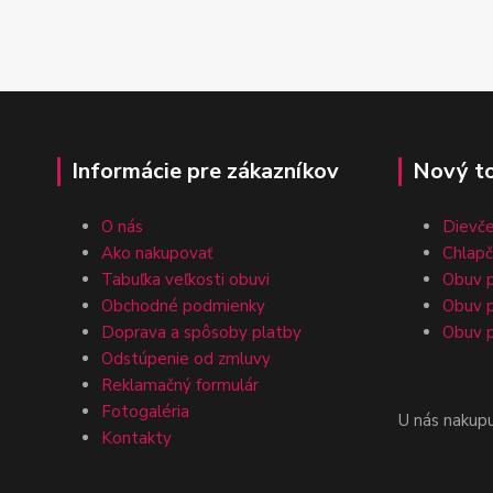
Informácie pre zákazníkov
Nový t
O nás
Dievč
Ako nakupovať
Chlap
Tabuľka veľkosti obuvi
Obuv p
Obchodné podmienky
Obuv p
Doprava a spôsoby platby
Obuv p
Odstúpenie od zmluvy
Reklamačný formulár
Fotogaléria
U nás nakup
Kontakty