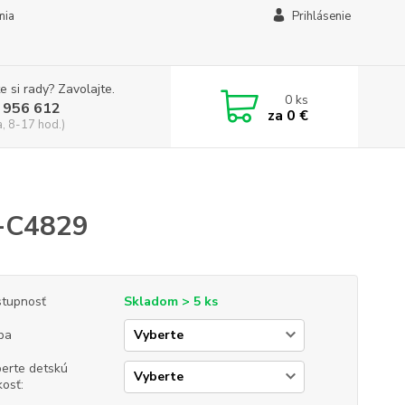
mia
Prihlásenie
e si rady? Zavolajte.
0
ks
 956 612
za
0 €
a, 8-17 hod.)
L-C4829
tupnosť
Skladom > 5 ks
ba
erte detskú
kosť: