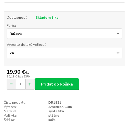
Dostupnosť
Skladom 1 ks
Farba
Vyberte detskú veľkosť:
19,90 €
/
ks
16,18 €
bez DPH
Pridať do košíka
Číslo produktu:
DR1821
Výrobca:
American Club
Materiál:
syntetika
Podšívka:
plátno
Stielka:
koža