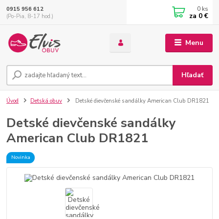
0
ks
0915 956 612
za
0 €
(Po-Pia, 8-17 hod.)
Menu
Hľadať
Úvod
Detská obuv
Detské dievčenské sandálky American Club DR1821
Detské dievčenské sandálky
American Club DR1821
Novinka