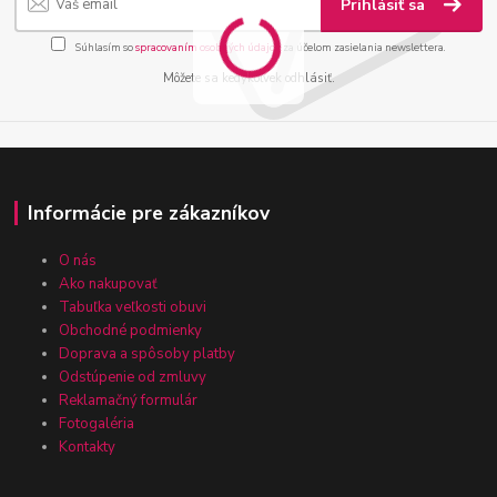
Prihlásiť sa
Súhlasím so
spracovaním osobných údajov
za účelom zasielania newslettera.
Môžete sa kedykoľvek odhlásiť.
Informácie pre zákazníkov
O nás
Ako nakupovať
Tabuľka veľkosti obuvi
Obchodné podmienky
Doprava a spôsoby platby
Odstúpenie od zmluvy
Reklamačný formulár
Fotogaléria
Kontakty