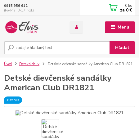
0
ks
0915 956 612
za
0 €
(Po-Pia, 8-17 hod.)
Menu
Hľadať
Úvod
Detská obuv
Detské dievčenské sandálky American Club DR1821
Detské dievčenské sandálky
American Club DR1821
Novinka