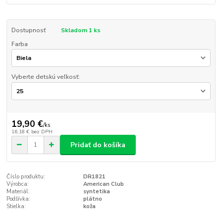
Dostupnosť
Skladom 1 ks
Farba
Vyberte detskú veľkosť:
19,90 €
/
ks
16,18 €
bez DPH
Pridať do košíka
Číslo produktu:
DR1821
Výrobca:
American Club
Materiál:
syntetika
Podšívka:
plátno
Stielka:
koža