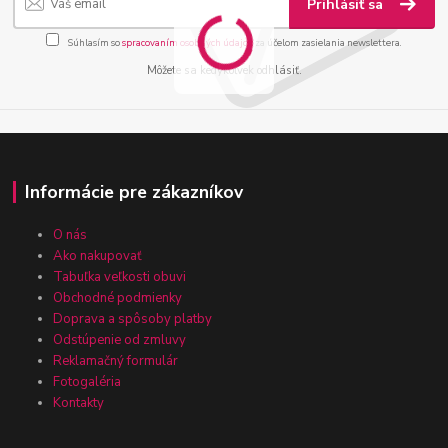
Prihlásiť sa
Súhlasím so
spracovaním osobných údajov
za účelom zasielania newslettera.
Môžete sa kedykoľvek odhlásiť.
Informácie pre zákazníkov
O nás
Ako nakupovať
Tabuľka veľkosti obuvi
Obchodné podmienky
Doprava a spôsoby platby
Odstúpenie od zmluvy
Reklamačný formulár
Fotogaléria
Kontakty