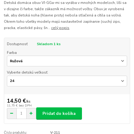
Detská domáca obuv VI-GGa-mi sa vyrába v mnohých modeloch, líši sa
v dizajne či farbe, takže zákazník má možnosť voľby. Obuv je vyrobená
tak, aby detská noha (hlavne prsty) nebola stlačená a cítila sa voľná.
Okrem toho všetky modely majú nastaviteľné zapínanie (suchý zips,
pracka, elastické pásy, šn...
celý popis
Dostupnosť
Skladom 1 ks
Farba
Vyberte detskú veľkosť:
14,50 €
/
ks
11,79 €
bez DPH
Pridať do košíka
Číslo produktu:
V-211