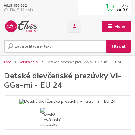
0
ks
0915 956 612
za
0 €
(Po-Pia, 8-17 hod.)
Menu
Hľadať
Úvod
Detská obuv
Detské dievčenské prezúvky VI-GGa-mi - EU 24
Detské dievčenské prezúvky VI-
GGa-mi - EU 24