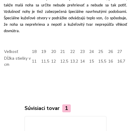
takže malá noha sa určite nebude prehrievať a nebude sa tak potiť.
Vzdušnosť nohy je tiež zabezpečená špeciálne navrhnutými podošvami.
Špeciálne kužeľové otvory v podrážke odvádzajú teplo von, čo spôsobuje,
že noha sa neprehrieva a nepotí a kužeľovitý tvar neprepúšťa vlhkosť
dovnútra.
Veľkosť
18
19
20
21
22
23
24
25
26
27
Dĺžka stielky v
11
11,5
12
12,5
13,2
14
15
15,5
16
16,7
cm
Súvisiaci tovar
1