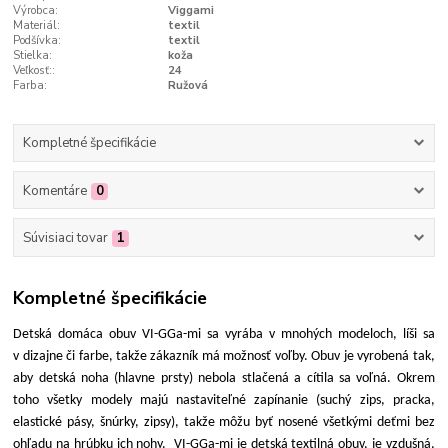
Výrobca:
Viggami
Materiál:
textil
Podšívka:
textil
Stielka:
koža
Veľkosť::
24
Farba:
Ružová
Kompletné špecifikácie
Komentáre
0
Súvisiaci tovar
1
Kompletné špecifikácie
Detská domáca obuv VI-GGa-mi sa vyrába v mnohých modeloch, líši sa
v dizajne či farbe, takže zákazník má možnosť voľby. Obuv je vyrobená tak,
aby detská noha (hlavne prsty) nebola stlačená a cítila sa voľná. Okrem
toho všetky modely majú nastaviteľné zapínanie (suchý zips, pracka,
elastické pásy, šnúrky, zipsy), takže môžu byť nosené všetkými deťmi bez
ohľadu na hrúbku ich nohy. VI-GGa-mi je detská textilná obuv, je vzdušná,