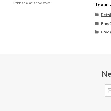
účelom zasielania newslettera.
Tovar 
Dets
Predš
Predš
Ne