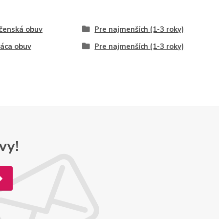
čenská obuv
Pre najmenších (1-3 roky)
áca obuv
Pre najmenších (1-3 roky)
vy!