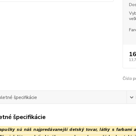
Dos
Vyb
veľ
Far
16
13,
Číslo p
etné špecifikácie
tné špecifikácie
apučky sú náš najpredávanejší detský tovar, látky s farbami 