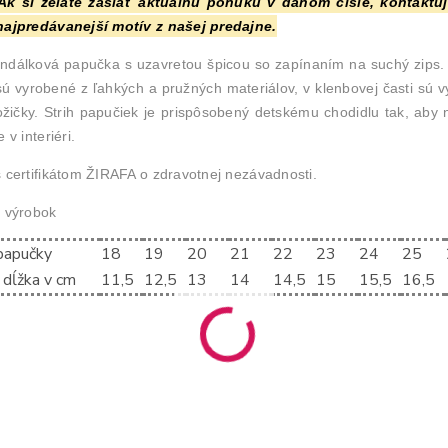
Ak si želáte zaslať aktuálnu ponuku v danom čísle, kontaktu
ajpredávanejší motív z našej predajne.
ndálková papučka s uzavretou špicou so zapínaním na suchý zips. 
ú vyrobené z ľahkých a pružných materiálov, v klenbovej časti sú
ožičky. Strih papučiek je prispôsobený detskému chodidlu tak, aby 
 v interiéri.
 certifikátom ŽIRAFA o zdravotnej nezávadnosti.
 výrobok
papučky
18
19
20
21
22
23
24
25
 dĺžka v cm
11,5
12,5
13
14
14,5
15
15,5
16,5