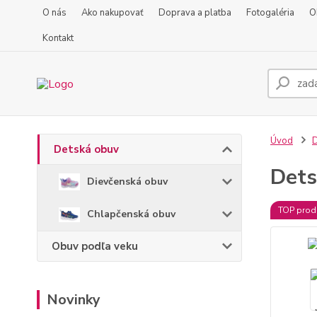
O nás
Ako nakupovať
Doprava a platba
Fotogaléria
O
Kontakt
Úvod
D
Detská obuv
Dets
Dievčenská obuv
TOP prod
Chlapčenská obuv
Obuv podľa veku
Novinky