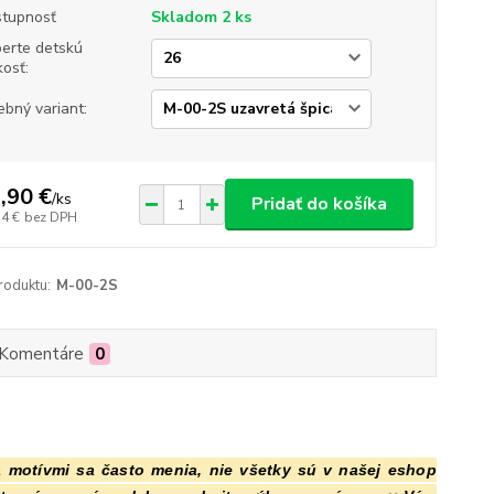
tupnosť
Skladom 2 ks
erte detskú
kosť:
ebný variant:
,90 €
/
ks
Pridať do košíka
74 €
bez DPH
roduktu:
M-00-2S
Komentáre
0
a motívmi sa často menia, nie všetky sú v našej eshop