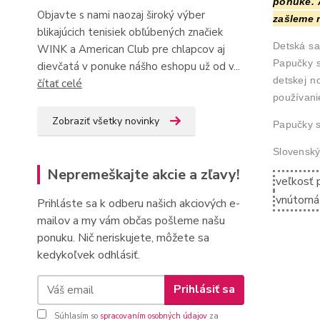
ponuke. 
Objavte s nami naozaj široký výber
zašleme n
blikajúcich tenisiek obľúbených značiek
Detská sa
WINK a American Club pre chlapcov aj
Papučky s
dievčatá v ponuke nášho eshopu už od v...
detskej n
čítať celé
používanie
Zobraziť všetky novinky
Papučky s
Slovenský
Nepremeškajte akcie a zľavy!
veľkosť 
vnútorná
Prihláste sa k odberu našich akciových e-
mailov a my vám občas pošleme našu
ponuku. Nič neriskujete, môžete sa
kedykoľvek odhlásiť.
Prihlásiť sa
Súhlasím so
spracovaním osobných údajov
za