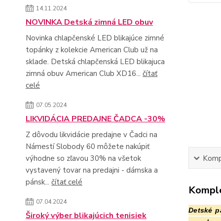
14.11.2024
NOVINKA Detská zimná LED obuv
Novinka chlapčenské LED blikajúce zimné
topánky z kolekcie American Club už na
sklade. Detská chlapčenská LED blikajuca
zimná obuv American Club XD16...
čítať
celé
07.05.2024
LIKVIDÁCIA PREDAJNE ČADCA -30%
Z dôvodu likvidácie predajne v Čadci na
Námestí Slobody 60 môžete nakúpiť
výhodne so zľavou 30% na všetok
Kompl
vystavený tovar na predajni - dámska a
pánsk...
čítať celé
Komple
07.04.2024
Detské p
Široký výber blikajúcich tenisiek