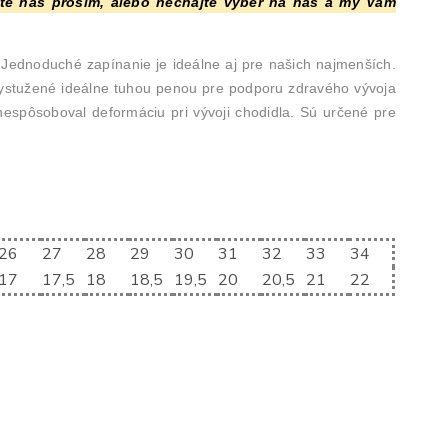
jte nás prosím, alebo nechajte výber na nás a my Vám
Jednoduché zapínanie je ideálne aj pre našich najmenších.
 vystužené ideálne tuhou penou pre podporu zdravého vývoja
nespôsoboval deformáciu pri vývoji chodidla. Sú určené pre
26
27
28
29
30
31
32
33
34
17
17,5
18
18,5
19,5
20
20,5
21
22