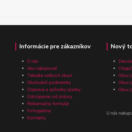
Informácie pre zákazníkov
Nový t
O nás
Dievč
Ako nakupovať
Chlap
Tabuľka veľkosti obuvi
Obuv p
Obchodné podmienky
Obuv p
Doprava a spôsoby platby
Obuv p
Odstúpenie od zmluvy
Reklamačný formulár
Fotogaléria
U nás nakup
Kontakty