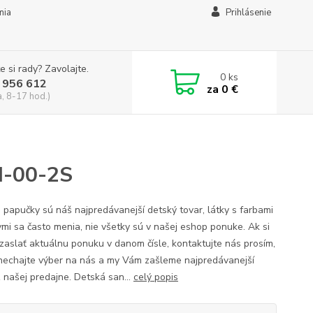
mia
Prihlásenie
e si rady? Zavolajte.
0
ks
 956 612
za
0 €
a, 8-17 hod.)
M-00-2S
 papučky sú náš najpredávanejší detský tovar, látky s farbami
vmi sa často menia, nie všetky sú v našej eshop ponuke. Ak si
 zaslať aktuálnu ponuku v danom čísle, kontaktujte nás prosím,
nechajte výber na nás a my Vám zašleme najpredávanejší
z našej predajne. Detská san...
celý popis