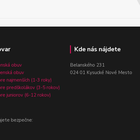
ovar
Kde nás nájdete
enská obuv
Belanského 231
čenská obuv
024 01 Kysucké Nové Mesto
re najmenších (1-3 roky)
re predškolákov (3-5 rokov)
re juniorov (6-12 rokov)
ujete bezpečne: