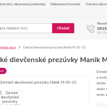
bchodné, reklamačné podmienky
Reklamačný formulár
Ochrana súkro
Neviet
Hľadať
0915
(Po-Pi
etská obuv
Detské dievčenské prezúvky Manik M-00-2S
ké dievčenské prezúvky Manik 
ukt
Detské
a motí
želáte
alebo 
motív 