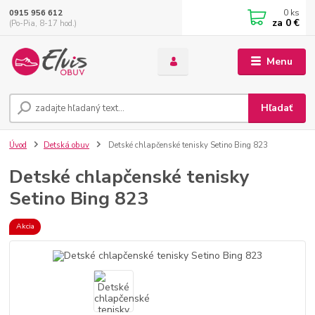
0
ks
0915 956 612
za
0 €
(Po-Pia, 8-17 hod.)
Menu
Hľadať
Úvod
Detská obuv
Detské chlapčenské tenisky Setino Bing 823
Detské chlapčenské tenisky
Setino Bing 823
Akcia