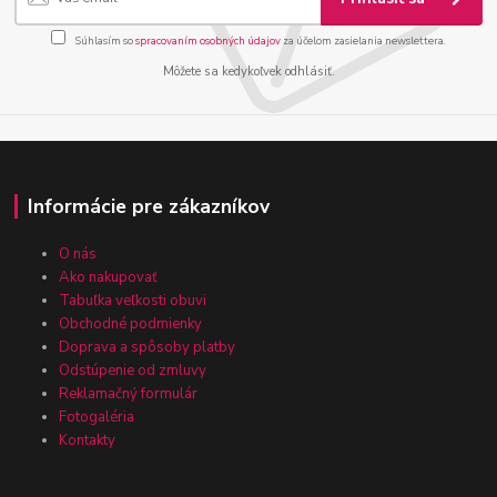
Súhlasím so
spracovaním osobných údajov
za účelom zasielania newslettera.
Môžete sa kedykoľvek odhlásiť.
Informácie pre zákazníkov
O nás
Ako nakupovať
Tabuľka veľkosti obuvi
Obchodné podmienky
Doprava a spôsoby platby
Odstúpenie od zmluvy
Reklamačný formulár
Fotogaléria
Kontakty