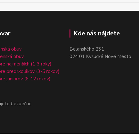
ovar
Kde nás nájdete
enská obuv
Belanského 231
čenská obuv
024 01 Kysucké Nové Mesto
re najmenších (1-3 roky)
re predškolákov (3-5 rokov)
re juniorov (6-12 rokov)
ujete bezpečne: