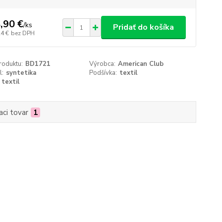
,90 €
/
ks
Pridať do košíka
24 €
bez DPH
roduktu:
BD1721
Výrobca:
American Club
l:
syntetika
Podšívka:
textil
textil
aci tovar
1