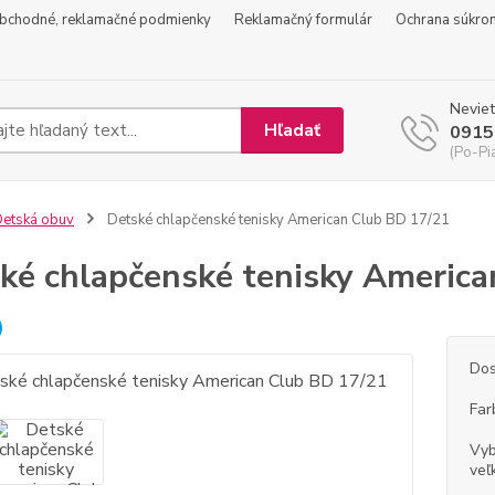
bchodné, reklamačné podmienky
Reklamačný formulár
Ochrana súkro
Neviet
Hľadať
0915
(Po-Pi
etská obuv
Detské chlapčenské tenisky American Club BD 17/21
ké chlapčenské tenisky America
Dos
Far
Vyb
veľ