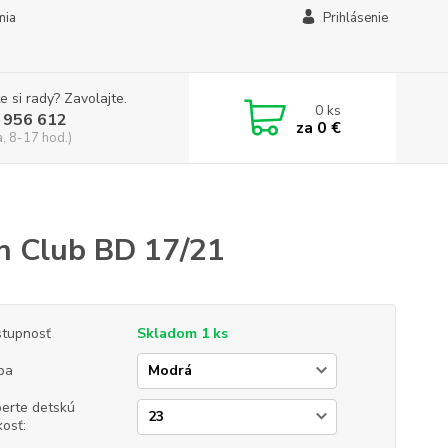
mia
Prihlásenie
e si rady? Zavolajte.
0
ks
 956 612
za
0 €
a, 8-17 hod.)
n Club BD 17/21
tupnosť
Skladom 1 ks
ba
erte detskú
kosť: