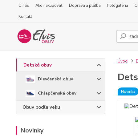
O nás
Ako nakupovať
Doprava a platba
Fotogaléria
O
Kontakt
Úvod
D
Detská obuv
Dets
Dievčenská obuv
Novinka
Chlapčenská obuv
Obuv podľa veku
Novinky