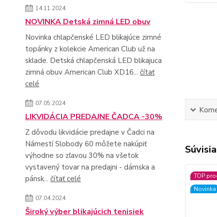
14.11.2024
NOVINKA Detská zimná LED obuv
Novinka chlapčenské LED blikajúce zimné
topánky z kolekcie American Club už na
sklade. Detská chlapčenská LED blikajuca
zimná obuv American Club XD16...
čítať
celé
07.05.2024
Kome
LIKVIDÁCIA PREDAJNE ČADCA -30%
Z dôvodu likvidácie predajne v Čadci na
Námestí Slobody 60 môžete nakúpiť
Súvisia
výhodne so zľavou 30% na všetok
vystavený tovar na predajni - dámska a
TOP pro
pánsk...
čítať celé
Novinka
07.04.2024
Široký výber blikajúcich tenisiek