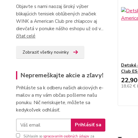
Objavte s nami naozaj široký výber
blikajúcich tenisiek obľúbených značiek
WINK a American Club pre chlapcov aj
dievčatá v ponuke nášho eshopu už od v...
čítať celé
Zobraziť všetky novinky
Detské 
Club ES
Nepremeškajte akcie a zľavy!
22,90
18,62 €
Prihláste sa k odberu našich akciových e-
mailov a my vám občas pošleme našu
ponuku. Nič neriskujete, môžete sa
kedykoľvek odhlásiť.
Prihlásiť sa
Súhlasím so
spracovaním osobných údajov
za