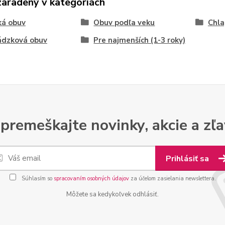
zaradený v kategóriách
ká obuv
Obuv podľa veku
Chla
ádzková obuv
Pre najmenších (1-3 roky)
premeškajte novinky, akcie a zľa
Prihlásiť sa
Súhlasím so
spracovaním osobných údajov
za účelom zasielania newslettera.
Môžete sa kedykoľvek odhlásiť.