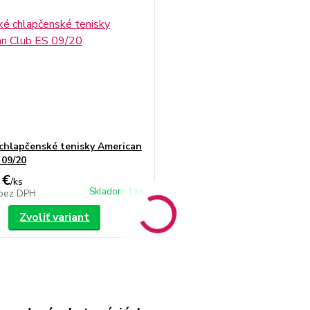
chlapčenské tenisky American
 09/20
 €
/
ks
Skladom 1 ks
bez DPH
Zvoliť variant