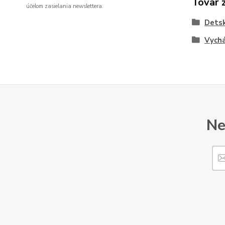
Tovar 
účelom zasielania newslettera.
Dets
Vych
Ne