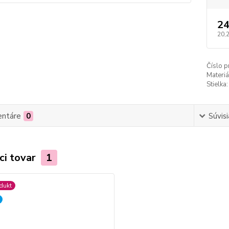
24
20,
Číslo p
Materiá
Stielka:
ntáre
0
Súvisi
ci tovar
1
dukt