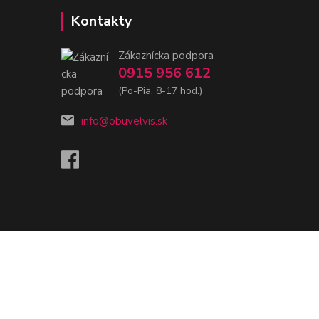
Kontakty
Zákaznícka podpora
0915 956 612
(Po-Pia, 8-17 hod.)
info@obuvelvis.sk