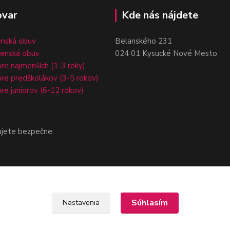
ovar
Kde nás nájdete
enská obuv
Belanského 231
čenská obuv
024 01 Kysucké Nové Mesto
re najmenších (1-3 roky)
re predškolákov (3-5 rokov)
re juniorov (6-12 rokov)
ujete bezpečne:
Súhlasím
Nastavenia