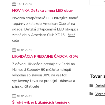
14.11.2024
NOVINKA Detská zimná LED obuv
Novinka chlapčenské LED blikajúce zimné
topánky z kolekcie American Club už na
sklade. Detská chlapčenská LED blikajuca
zimná obuv American Club XD16...
čítať
celé
07.05.2024
LIKVIDÁCIA PREDAJNE ČADCA -30%
Z dôvodu likvidácie predajne v Čadci na
Námestí Slobody 60 môžete nakúpiť
výhodne so zľavou 30% na všetok
Tovar 
vystavený tovar na predajni - dámska a
Dets
pánsk...
čítať celé
Vych
07.04.2024
Široký výber blikajúcich tenisiek