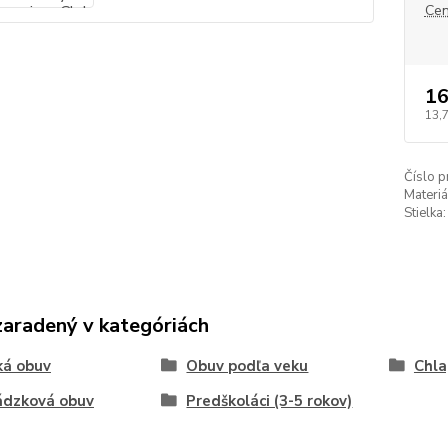
Cen
16
13,
Číslo p
Materiá
Stielka:
zaradený v kategóriách
ká obuv
Obuv podľa veku
Chla
ádzková obuv
Predškoláci (3-5 rokov)