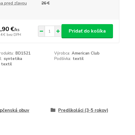
a pred zľavou
26 €
,90 €
/
ks
Pridať do košíka
74 €
bez DPH
roduktu:
BD1521
Výrobca:
American Club
l:
syntetika
Podšívka:
textil
textil
pčenská obuv
Predškoláci (3-5 rokov)