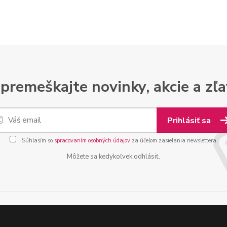
premeškajte novinky, akcie a zľa
Prihlásiť sa
Súhlasím so
spracovaním osobných údajov
za účelom zasielania newslettera.
Môžete sa kedykoľvek odhlásiť.