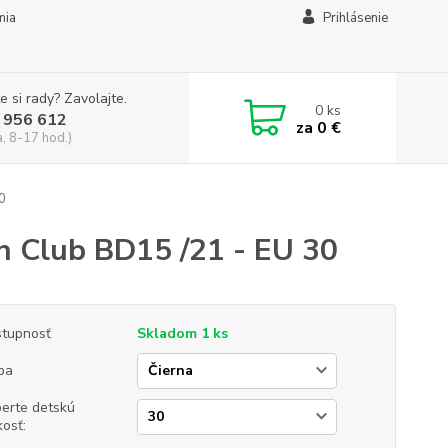
mia
Prihlásenie
e si rady? Zavolajte.
0
ks
 956 612
za
0 €
a, 8-17 hod.)
0
n Club BD15 /21 - EU 30
tupnosť
Skladom 1 ks
ba
erte detskú
kosť: