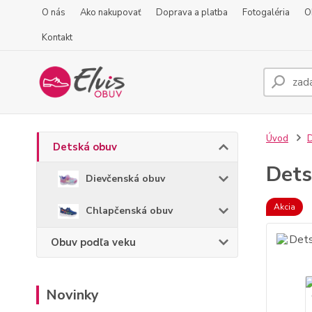
O nás
Ako nakupovať
Doprava a platba
Fotogaléria
O
Kontakt
Úvod
D
Detská obuv
Dets
Dievčenská obuv
Akcia
Chlapčenská obuv
Obuv podľa veku
Novinky