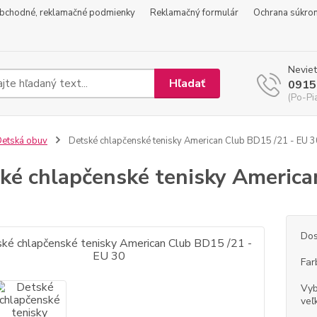
bchodné, reklamačné podmienky
Reklamačný formulár
Ochrana súkro
Neviet
Hľadať
0915
(Po-Pi
etská obuv
Detské chlapčenské tenisky American Club BD15 /21 - EU 3
ké chlapčenské tenisky America
Dos
Far
Vyb
veľ