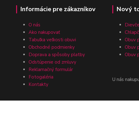
Informácie pre zákazníkov
Nový t
O nás
Dievč
Ako nakupovať
Chlap
Tabuľka veľkosti obuvi
Obuv p
Obchodné podmienky
Obuv p
Doprava a spôsoby platby
Obuv p
Odstúpenie od zmluvy
Reklamačný formulár
Fotogaléria
U nás nakup
Kontakty