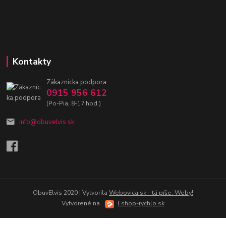
Kontakty
Zákaznícka podpora
0915 956 612
(Po-Pia, 8-17 hod.)
info@obuvelvis.sk
ObuvElvis 2020 | Vytvorila
Webovica.sk - tá píše. Weby!
Vytvorené na
Eshop-rychlo.sk