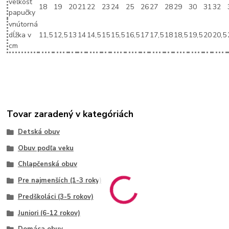
veľkosť
18
19
20
21
22
23
24
25
26
27
28
29
30
31
32
papučky
vnútorná
dĺžka v
11,5
12,5
13
14
14,5
15
15,5
16,5
17
17,5
18
18,5
19,5
20
20,5
cm
Tovar zaradený v kategóriách
Detská obuv
Obuv podľa veku
Chlapčenská obuv
Pre najmenších (1-3 roky)
Predškoláci (3-5 rokov)
Juniori (6-12 rokov)