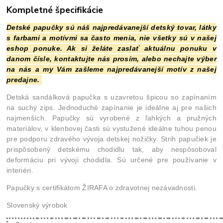
Kompletné špecifikácie
Detské papučky sú náš najpredávanejší detský tovar, látky
s farbami a motívmi sa často menia, nie všetky sú v našej
eshop ponuke. Ak si želáte zaslať aktuálnu ponuku v
danom čísle, kontaktujte nás prosím, alebo nechajte výber
na nás a my Vám zašleme najpredávanejší motív z našej
predajne.
Detská sandálková papučka s uzavretou špicou so zapínaním
na suchý zips. Jednoduché zapínanie je ideálne aj pre našich
najmenších. Papučky sú vyrobené z ľahkých a pružných
materiálov, v klenbovej časti sú vystužené ideálne tuhou penou
pre podporu zdravého vývoja detskej nožičky. Strih papučiek je
prispôsobený detskému chodidlu tak, aby nespôsoboval
deformáciu pri vývoji chodidla. Sú určené pre používanie v
interiéri.
Papučky s certifikátom ŽIRAFA o zdravotnej nezávadnosti.
Slovenský výrobok