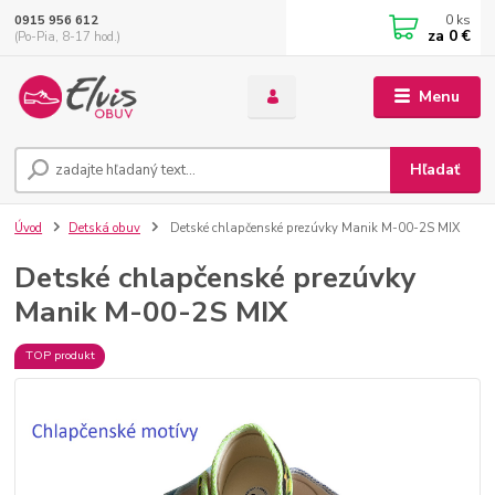
0
ks
0915 956 612
za
0 €
(Po-Pia, 8-17 hod.)
Menu
Hľadať
Úvod
Detská obuv
Detské chlapčenské prezúvky Manik M-00-2S MIX
Detské chlapčenské prezúvky
Manik M-00-2S MIX
TOP produkt